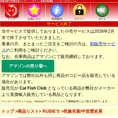
民族衣装/中世歴史系コーナー｜ハロウィン仮装衣装通販「ハッピーコスチューム」
トップ
お気に入り
利用案内
ログイン
カート
サービス終了
当サービスで提供しておりました小売サービスは2026年2月
末で終了させていただきました。
業者の方、まとまったご注文をご検討の方は、
卸販売サービ
ス
のご利用をご検討ください。
なお、在庫商品はアマゾンにて販売継続しております。
アマゾンの売り場へ
アマゾンでは弊社以外も同じ商品やコピー品を販売している
場合があります。
販売元が
Cat Fish Club
となっている商品が弊社がメーカー
より直接輸入販売している商品となります。
*ハッピーコスチュームは、Amazonアソシエイトとして適格販売により収入を得ています。
トップ
商品リスト
RUBIE'S
民族衣装/中世歴史系