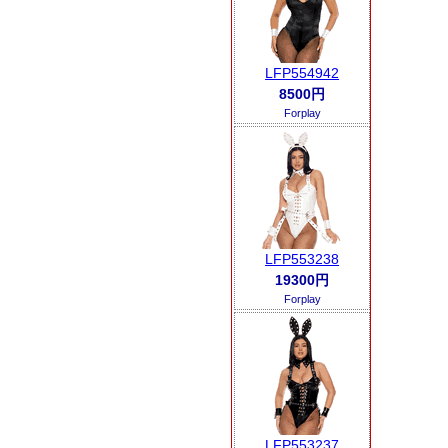
LFP554942
8500円
Forplay
LFP553238
19300円
Forplay
LFP553237