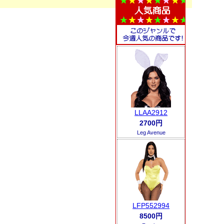
LLAA2912
2700円
Leg Avenue
LFP552994
8500円