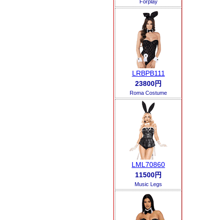
Forplay
LRBPB111
23800円
Roma Costume
LML70860
11500円
Music Legs