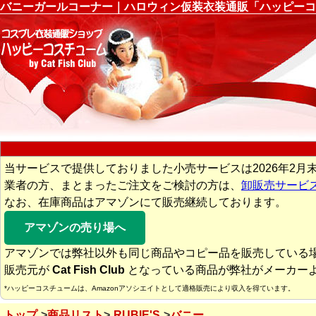
バニーガールコーナー｜ハロウィン仮装衣装通販「ハッピーコ
当サービスで提供しておりました小売サービスは2026年2月
業者の方、まとまったご注文をご検討の方は、
卸販売サービ
なお、在庫商品はアマゾンにて販売継続しております。
アマゾンの売り場へ
アマゾンでは弊社以外も同じ商品やコピー品を販売している
販売元が
Cat Fish Club
となっている商品が弊社がメーカー
*ハッピーコスチュームは、Amazonアソシエイトとして適格販売により収入を得ています。
トップ
商品リスト
RUBIE'S
バニー