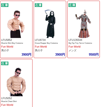
LFU5852
LFU8734
LFU135544
Muscle Shirt Boy Costume
Grave Reaper Boy Costume
Big Top Tiny Terror Costume
Fun World
Fun World
Fun World
男の子
男の子
メンズ
3900円
3900円
9500円
LFU5052
Muscle Chest Shirt
Fun World