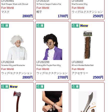
LFU93481
LFU5321F
LFU8169
Skull Reaper Mask with Shroud
St Patrick Sequin Fedora Hat
Mad Scientist Wig
Fun World
Fun World
Fun World
マスク
帽子
ウィグ/エクステンション
2800円
1700円
2500円
LFU92244
LFU92299
LFU8002
Scientist Wig and Mustache
Roking 80s Purple Rain Wig
60 inch Molded Bullet Belt
Fun World
Fun World
Fun World
ウィグ/エクステンション
ウィグ/エクステンション
アクセサリー
2800円
2700円
2500円