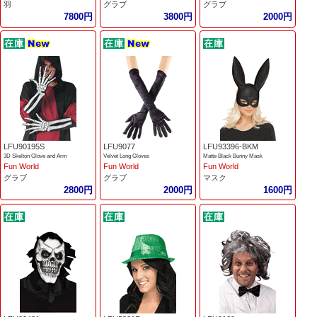
羽
グラブ
グラブ
7800円
3800円
2000円
LFU90195S
LFU9077
LFU93396-BKM
3D Skelton Glove and Arm
Velvet Long Gloves
Matte Black Bunny Mask
Fun World
Fun World
Fun World
グラブ
グラブ
マスク
2800円
2000円
1600円