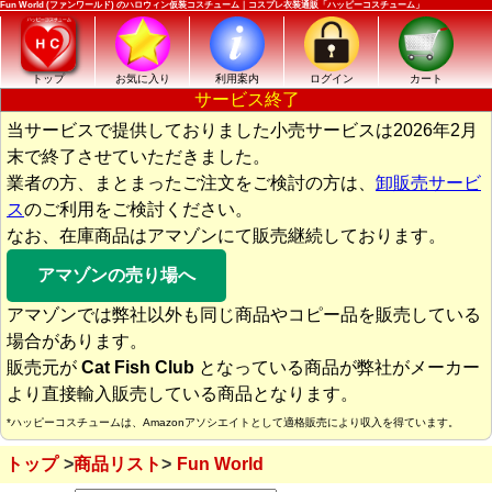
Fun World (ファンワールド) のハロウィン仮装コスチューム｜コスプレ衣装通販「ハッピーコスチューム」
トップ
お気に入り
利用案内
ログイン
カート
サービス終了
当サービスで提供しておりました小売サービスは2026年2月
末で終了させていただきました。
業者の方、まとまったご注文をご検討の方は、
卸販売サービ
ス
のご利用をご検討ください。
なお、在庫商品はアマゾンにて販売継続しております。
アマゾンの売り場へ
アマゾンでは弊社以外も同じ商品やコピー品を販売している
場合があります。
販売元が
Cat Fish Club
となっている商品が弊社がメーカー
より直接輸入販売している商品となります。
*ハッピーコスチュームは、Amazonアソシエイトとして適格販売により収入を得ています。
トップ
商品リスト
Fun World