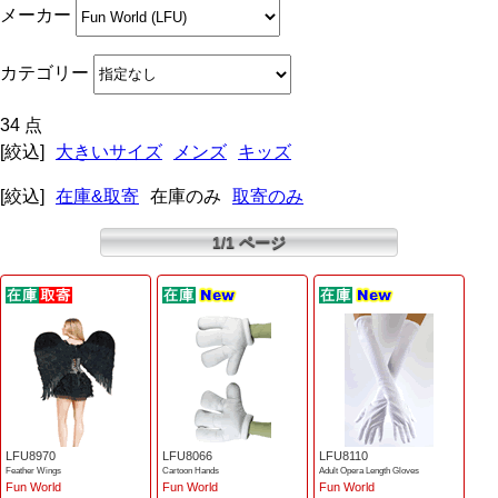
メーカー
カテゴリー
34 点
[絞込]
大きいサイズ
メンズ
キッズ
[絞込]
在庫&取寄
在庫のみ
取寄のみ
1/1 ページ
LFU8970
LFU8066
LFU8110
Feather Wings
Cartoon Hands
Adult Opera Length Gloves
Fun World
Fun World
Fun World