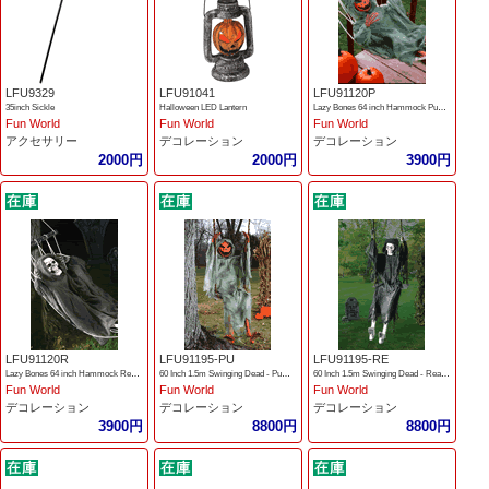
LFU9329
LFU91041
LFU91120P
35inch Sickle
Halloween LED Lantern
Lazy Bones 64 inch Hammock Pumpkin
Fun World
Fun World
Fun World
アクセサリー
デコレーション
デコレーション
2000円
2000円
3900円
LFU91120R
LFU91195-PU
LFU91195-RE
Lazy Bones 64 inch Hammock Reaper
60 Inch 1.5m Swinging Dead - Pumpkin
60 Inch 1.5m Swinging Dead - Reaper
Fun World
Fun World
Fun World
デコレーション
デコレーション
デコレーション
3900円
8800円
8800円