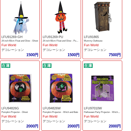
LFU91269-GH
LFU91269-PU
LFU91865
24 inch 60cm Float and Glow - Ghost
24 inch 60cm Float and Glow - Pumpkin
Mummy Outhouse
Fun World
Fun World
Fun World
デコレーション
デコレーション
デコレーション
1500円
1500円
7500円
LFU94826G
LFU94826W
LFU97010W
Pumpkin Projector - Ghost
Pumpkin Projector - Witch and Bats
Halloween Party Projector - Witch and Bats
Fun World
Fun World
Fun World
デコレーション
デコレーション
デコレーション
2000円
2000円
2000円