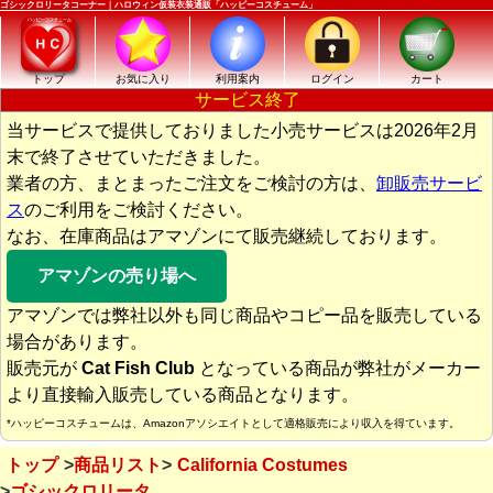
ゴシックロリータコーナー｜ハロウィン仮装衣装通販「ハッピーコスチューム」
トップ
お気に入り
利用案内
ログイン
カート
サービス終了
当サービスで提供しておりました小売サービスは2026年2月
末で終了させていただきました。
業者の方、まとまったご注文をご検討の方は、
卸販売サービ
ス
のご利用をご検討ください。
なお、在庫商品はアマゾンにて販売継続しております。
アマゾンの売り場へ
アマゾンでは弊社以外も同じ商品やコピー品を販売している
場合があります。
販売元が
Cat Fish Club
となっている商品が弊社がメーカー
より直接輸入販売している商品となります。
*ハッピーコスチュームは、Amazonアソシエイトとして適格販売により収入を得ています。
トップ
商品リスト
California Costumes
ゴシックロリータ