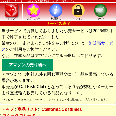
ゴシックロリータコーナー｜ハロウィン仮装衣装通販「ハッピーコスチューム」
トップ
お気に入り
利用案内
ログイン
カート
サービス終了
当サービスで提供しておりました小売サービスは2026年2月
末で終了させていただきました。
業者の方、まとまったご注文をご検討の方は、
卸販売サービ
ス
のご利用をご検討ください。
なお、在庫商品はアマゾンにて販売継続しております。
アマゾンの売り場へ
アマゾンでは弊社以外も同じ商品やコピー品を販売している
場合があります。
販売元が
Cat Fish Club
となっている商品が弊社がメーカー
より直接輸入販売している商品となります。
*ハッピーコスチュームは、Amazonアソシエイトとして適格販売により収入を得ています。
トップ
商品リスト
California Costumes
ゴシックロリータ