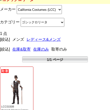
メーカー
カテゴリー
1 点
[絞込]
メンズ
レディース&メンズ
[絞込]
在庫&取寄
在庫のみ
取寄のみ
1/1 ページ
LCC01508
Steampunk Adventurer Costume