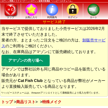
ハロウィン特殊メイクコーナー｜ハロウィン仮装衣装通販「ハッピーコスチューム」
トップ
お気に入り
利用案内
ログイン
カート
サービス終了
当サービスで提供しておりました小売サービスは2026年2月
末で終了させていただきました。
業者の方、まとまったご注文をご検討の方は、
卸販売サービ
ス
のご利用をご検討ください。
なお、在庫商品はアマゾンにて販売継続しております。
アマゾンの売り場へ
アマゾンでは弊社以外も同じ商品やコピー品を販売している
場合があります。
販売元が
Cat Fish Club
となっている商品が弊社がメーカー
より直接輸入販売している商品となります。
*ハッピーコスチュームは、Amazonアソシエイトとして適格販売により収入を得ています。
トップ
商品リスト
特殊メイク