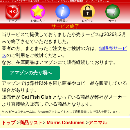
キャット、ヒョウなどアニマルコスチュームコーナー｜ハロウィン仮装衣装通販「ハッピーコスチューム」
トップ
お気に入り
利用案内
ログイン
カート
サービス終了
当サービスで提供しておりました小売サービスは2026年2月
末で終了させていただきました。
業者の方、まとまったご注文をご検討の方は、
卸販売サービ
ス
のご利用をご検討ください。
なお、在庫商品はアマゾンにて販売継続しております。
アマゾンの売り場へ
アマゾンでは弊社以外も同じ商品やコピー品を販売している
場合があります。
販売元が
Cat Fish Club
となっている商品が弊社がメーカー
より直接輸入販売している商品となります。
*ハッピーコスチュームは、Amazonアソシエイトとして適格販売により収入を得ています。
トップ
商品リスト
Morris Costumes
アニマル