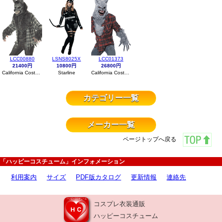
LCC00880
LSNS8025X
LCC01373
21400円
10800円
26800円
California Costumes
Starline
California Costumes
カテゴリー一覧
メーカー一覧
ページトップへ戻る
「ハッピーコスチューム」インフォメーション
利用案内
サイズ
PDF版カタログ
更新情報
連絡先
コスプレ衣装通販
ハッピーコスチューム