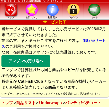
ペチコートコーナー｜ハロウィン仮装衣装通販「ハッピーコスチューム」
トップ
お気に入り
利用案内
ログイン
カート
サービス終了
当サービスで提供しておりました小売サービスは2026年2月
末で終了させていただきました。
業者の方、まとまったご注文をご検討の方は、
卸販売サービ
ス
のご利用をご検討ください。
なお、在庫商品はアマゾンにて販売継続しております。
アマゾンの売り場へ
アマゾンでは弊社以外も同じ商品やコピー品を販売している
場合があります。
販売元が
Cat Fish Club
となっている商品が弊社がメーカー
より直接輸入販売している商品となります。
*ハッピーコスチュームは、Amazonアソシエイトとして適格販売により収入を得ています。
トップ
商品リスト
Underwraps
パンティ/ペチコート