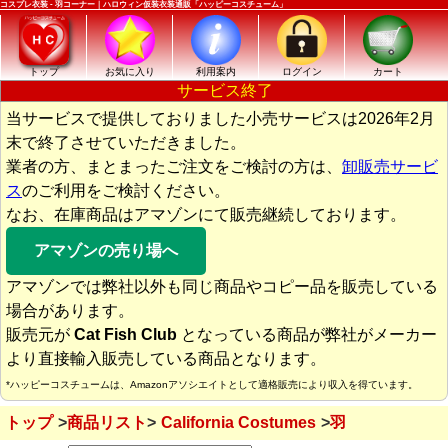
コスプレ衣装 - 羽コーナー｜ハロウィン仮装衣装通販「ハッピーコスチューム」
トップ
お気に入り
利用案内
ログイン
カート
サービス終了
当サービスで提供しておりました小売サービスは2026年2月
末で終了させていただきました。
業者の方、まとまったご注文をご検討の方は、
卸販売サービ
ス
のご利用をご検討ください。
なお、在庫商品はアマゾンにて販売継続しております。
アマゾンの売り場へ
アマゾンでは弊社以外も同じ商品やコピー品を販売している
場合があります。
販売元が
Cat Fish Club
となっている商品が弊社がメーカー
より直接輸入販売している商品となります。
*ハッピーコスチュームは、Amazonアソシエイトとして適格販売により収入を得ています。
トップ
商品リスト
California Costumes
羽