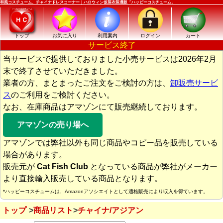
和風コスチューム、チャイナドレスコーナー｜ハロウィン仮装衣装通販「ハッピーコスチューム」
トップ
お気に入り
利用案内
ログイン
カート
サービス終了
当サービスで提供しておりました小売サービスは2026年2月
末で終了させていただきました。
業者の方、まとまったご注文をご検討の方は、
卸販売サービ
ス
のご利用をご検討ください。
なお、在庫商品はアマゾンにて販売継続しております。
アマゾンの売り場へ
アマゾンでは弊社以外も同じ商品やコピー品を販売している
場合があります。
販売元が
Cat Fish Club
となっている商品が弊社がメーカー
より直接輸入販売している商品となります。
*ハッピーコスチュームは、Amazonアソシエイトとして適格販売により収入を得ています。
トップ
商品リスト
チャイナ/アジアン