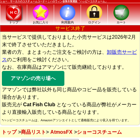
ショー・サーカスのコスチュームコーナー｜ハロウィン仮装衣装通販「ハッピーコスチューム」
トップ
お気に入り
利用案内
ログイン
カート
サービス終了
当サービスで提供しておりました小売サービスは2026年2月
末で終了させていただきました。
業者の方、まとまったご注文をご検討の方は、
卸販売サービ
ス
のご利用をご検討ください。
なお、在庫商品はアマゾンにて販売継続しております。
アマゾンの売り場へ
アマゾンでは弊社以外も同じ商品やコピー品を販売している
場合があります。
販売元が
Cat Fish Club
となっている商品が弊社がメーカー
より直接輸入販売している商品となります。
*ハッピーコスチュームは、Amazonアソシエイトとして適格販売により収入を得ています。
トップ
商品リスト
AtmosFX
ショーコスチューム