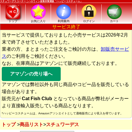
スチュワーデスコーナー｜ハロウィン仮装衣装通販「ハッピーコスチューム」
トップ
お気に入り
利用案内
ログイン
カート
サービス終了
当サービスで提供しておりました小売サービスは2026年2月
末で終了させていただきました。
業者の方、まとまったご注文をご検討の方は、
卸販売サービ
ス
のご利用をご検討ください。
なお、在庫商品はアマゾンにて販売継続しております。
アマゾンの売り場へ
アマゾンでは弊社以外も同じ商品やコピー品を販売している
場合があります。
販売元が
Cat Fish Club
となっている商品が弊社がメーカー
より直接輸入販売している商品となります。
*ハッピーコスチュームは、Amazonアソシエイトとして適格販売により収入を得ています。
トップ
商品リスト
スチュワーデス