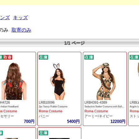
ンズ
キッズ
のみ
取寄のみ
1/1 ページ
H4726
LRB10096
LRB4391-4389
LRBL
 Indian Headband
2pc Sassy Rabbit Costume
Seductive Sodier Costume with Bullet Bandolier
Argyle 
a Costume
Roma Costume
Roma Costume
Roma
クセサリー
バニー
アーミー/ネイビー
スト
700円
5400円
12200円