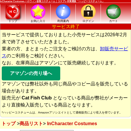
InCharacter Costumes ハロウィン仮装コスチューム｜コスプレ衣装通販「ハッピーコスチューム」
トップ
お気に入り
利用案内
ログイン
カート
サービス終了
当サービスで提供しておりました小売サービスは2026年2月
末で終了させていただきました。
業者の方、まとまったご注文をご検討の方は、
卸販売サービ
ス
のご利用をご検討ください。
なお、在庫商品はアマゾンにて販売継続しております。
アマゾンの売り場へ
アマゾンでは弊社以外も同じ商品やコピー品を販売している
場合があります。
販売元が
Cat Fish Club
となっている商品が弊社がメーカー
より直接輸入販売している商品となります。
*ハッピーコスチュームは、Amazonアソシエイトとして適格販売により収入を得ています。
トップ
商品リスト
InCharacter Costumes