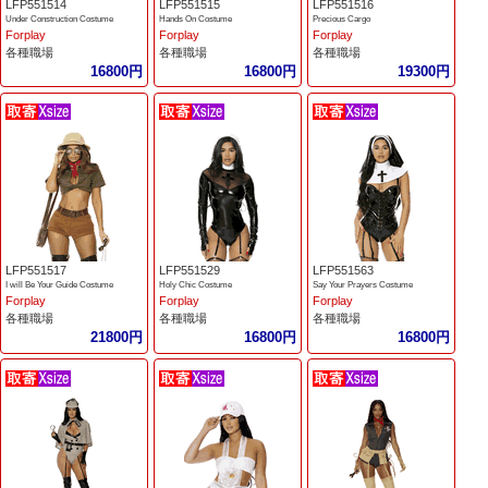
LFP551514
LFP551515
LFP551516
Under Construction Costume
Hands On Costume
Precious Cargo
Forplay
Forplay
Forplay
各種職場
各種職場
各種職場
16800円
16800円
19300円
LFP551517
LFP551529
LFP551563
I will Be Your Guide Costume
Holy Chic Costume
Say Your Prayers Costume
Forplay
Forplay
Forplay
各種職場
各種職場
各種職場
21800円
16800円
16800円