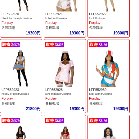
LFP552920
LFP552921
LFP552922
Check the Receipts Costume
In the Paint Costume
Fix It Costume
Forplay
Forplay
Forplay
各種職場
各種職場
各種職場
19300円
19300円
19300円
LFP552923
LFP552928
LFP552930
Keep Me Posted Costume
Dine and Dash Costume
Stick With It Costume
Forplay
Forplay
Forplay
各種職場
各種職場
各種職場
21800円
19300円
19300円