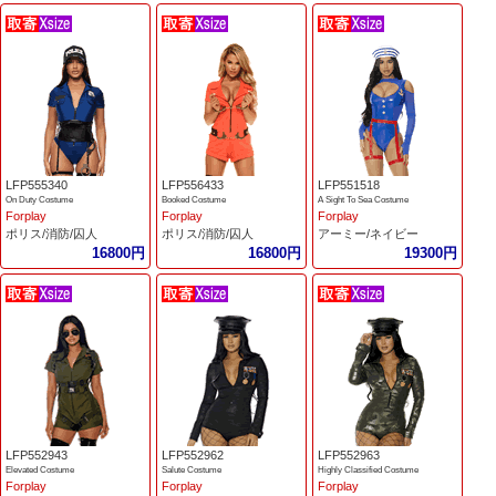
LFP555340
LFP556433
LFP551518
On Duty Costume
Booked Costume
A Sight To Sea Costume
Forplay
Forplay
Forplay
ポリス/消防/囚人
ポリス/消防/囚人
アーミー/ネイビー
16800円
16800円
19300円
LFP552943
LFP552962
LFP552963
Elevated Costume
Salute Costume
Highly Classified Costume
Forplay
Forplay
Forplay