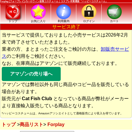
Forplay (フォープレイ) のハロウィン仮装コスチューム｜コスプレ衣装通販「ハッピーコスチューム」
トップ
お気に入り
利用案内
ログイン
カート
サービス終了
当サービスで提供しておりました小売サービスは2026年2月
末で終了させていただきました。
業者の方、まとまったご注文をご検討の方は、
卸販売サービ
ス
のご利用をご検討ください。
なお、在庫商品はアマゾンにて販売継続しております。
アマゾンの売り場へ
アマゾンでは弊社以外も同じ商品やコピー品を販売している
場合があります。
販売元が
Cat Fish Club
となっている商品が弊社がメーカー
より直接輸入販売している商品となります。
*ハッピーコスチュームは、Amazonアソシエイトとして適格販売により収入を得ています。
トップ
商品リスト
Forplay