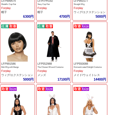
LFP999474
LFPFPH192
LFP991577
Metallic Cop Hat
Sexy Cop Hat
Straight Wig
Forplay
Forplay
Forplay
帽子
帽子
ウィグ/エクステンション
6300円
4700円
5000円
LFP991586
LFP552988
LFP550088
Bob Wig with Bangs
The Chosen Wizard Costume
Domestricated Delight Costume
Forplay
Forplay
Forplay
ウィグ/エクステンション
メンズ
メイド/ウェイトレス
5000円
17100円
14400円