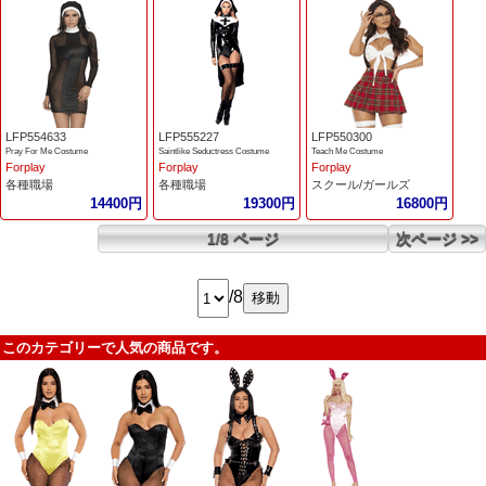
LFP554633
LFP555227
LFP550300
Pray For Me Costume
Saintlike Seductress Costume
Teach Me Costume
Forplay
Forplay
Forplay
各種職場
各種職場
スクール/ガールズ
14400円
19300円
16800円
1/8 ページ
次ページ >>
/8
このカテゴリーで人気の商品です。