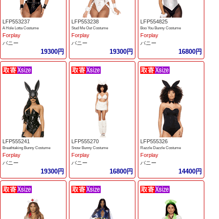
LFP553237
LFP553238
LFP554825
A Hole Lotta Costume
Stud Me Out Costume
Boo You Bunny Costume
Forplay
Forplay
Forplay
バニー
バニー
バニー
19300円
19300円
16800円
LFP555241
LFP555270
LFP555326
Breathtaking Bunny Costume
Snow Bunny Costume
Razzle Dazzle Costume
Forplay
Forplay
Forplay
バニー
バニー
バニー
19300円
16800円
14400円