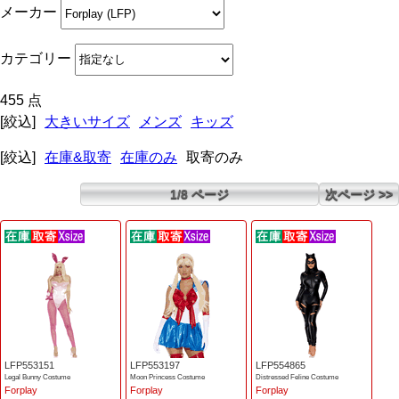
メーカー
カテゴリー
455 点
[絞込]
大きいサイズ
メンズ
キッズ
[絞込]
在庫&取寄
在庫のみ
取寄のみ
1/8 ページ
次ページ >>
LFP553151
LFP553197
LFP554865
Legal Bunny Costume
Moon Princess Costume
Distressed Feline Costume
Forplay
Forplay
Forplay