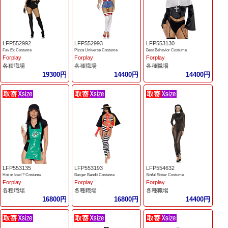
LFP552992
LFP552993
LFP553130
Fav Ex Costume
Pizza Universe Costume
Best Behavior Costume
Forplay
Forplay
Forplay
各種職場
各種職場
各種職場
19300円
14400円
14400円
LFP553135
LFP553193
LFP554632
Hot or Iced ? Costume
Burger Bandit Costume
Sinful Sister Costume
Forplay
Forplay
Forplay
各種職場
各種職場
各種職場
16800円
16800円
14400円