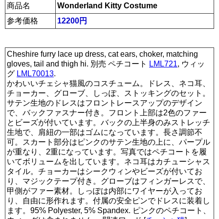
商品名
Wonderland Kitty Costume
参考価格
12200円
Cheshire furry lace up dress, cat ears, choker, matching
gloves, tail and thigh hi. 別売 ペチコート
LML721
, ウィッ
グ
LML70013
.
かわいいチェシャ猫風のコスチューム。ドレス、ネコ耳、
チョーカー、グローブ、しっぽ、ストッキングのセット。
サテン生地のドレスはフロントレースアップのデザイン
で、バックファスナー付き。フロント上部は2色のファー
とビーズが付いています。バックの上半身のみストレッチ
生地で、肩紐の一部はゴムになっています。長さ調節不
可。スカート部分はピンクのサテン生地の上に、パープル
が重なり、2重になっています。写真ではペチコートを履
いてボリュームを出しています。ネコ耳はカチューシャス
タイル。チョーカーはシークウィンやビーズが付いてお
り、マジックテープ付き。グローブはフィンガーレスで、
甲側がファー素材。しっぽは内部にワイヤーが入ってお
り、自由に形作れます。付属の安全ピンでドレスに装着し
ます。95% Polyester, 5% Spandex. ピンクのペチコート、