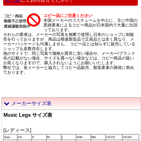
コピー品にご注意ください
米国メーカーのコスチュームを中心に、主に中国の
悪徳業者によるコピー商品が日本国内で大量に出回
っております。
それらの業者は、メーカーの写真を無断で使用し日本のショップに卸販
売を行っておりますが、商品は模倣製造品で正規品とは全く異なり、メ
ーカーパッケージも付属しません。 コピー品とは知らずに販売している
ショップも多数存在します。
他のサイトで、同じ写真で価格が異常に安い場合や、メーカー/ブランド
名の記載がない場合、サイズを選べない場合などは、コピー商品の疑い
が高くなりますので、購入されないようにお願いいたします。
弊社では、各メーカーと協力してコピー品販売、製造業者の摘発に努め
ております。
メーカーサイズ表
Music Legs サイズ表
[レディース]
Size
XS
S
M
L
S/M
M/L
1X/2X
3X/4X