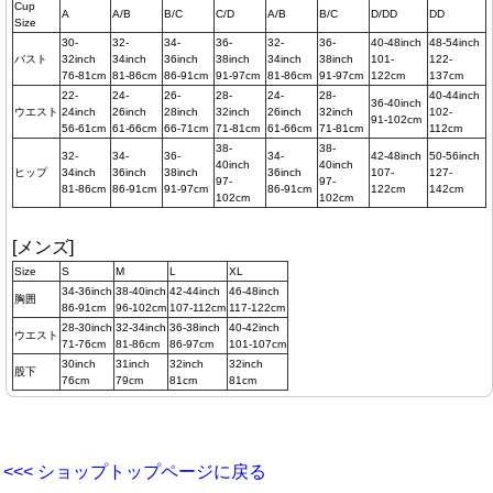
Cup
A
A/B
B/C
C/D
A/B
B/C
D/DD
DD
Size
30-
32-
34-
36-
32-
36-
40-48inch
48-54inch
バスト
32inch
34inch
36inch
38inch
34inch
38inch
101-
122-
76-81cm
81-86cm
86-91cm
91-97cm
81-86cm
91-97cm
122cm
137cm
22-
24-
26-
28-
24-
28-
40-44inch
36-40inch
ウエスト
24inch
26inch
28inch
32inch
26inch
32inch
102-
91-102cm
56-61cm
61-66cm
66-71cm
71-81cm
61-66cm
71-81cm
112cm
38-
38-
32-
34-
36-
34-
42-48inch
50-56inch
40inch
40inch
ヒップ
34inch
36inch
38inch
36inch
107-
127-
97-
97-
81-86cm
86-91cm
91-97cm
86-91cm
122cm
142cm
102cm
102cm
[メンズ]
Size
S
M
L
XL
34-36inch
38-40inch
42-44inch
46-48inch
胸囲
86-91cm
96-102cm
107-112cm
117-122cm
28-30inch
32-34inch
36-38inch
40-42inch
ウエスト
71-76cm
81-86cm
86-97cm
101-107cm
30inch
31inch
32inch
32inch
股下
76cm
79cm
81cm
81cm
<<< ショップトップページに戻る