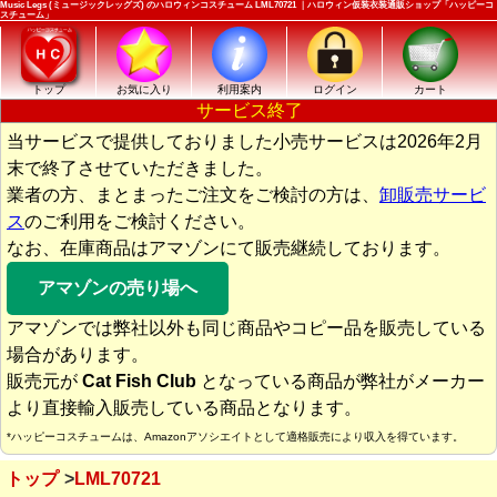
Music Legs (ミュージックレッグズ) のハロウィンコスチューム LML70721 ｜ハロウィン仮装衣装通販ショップ「ハッピーコ
スチューム」
トップ
お気に入り
利用案内
ログイン
カート
サービス終了
当サービスで提供しておりました小売サービスは2026年2月
末で終了させていただきました。
業者の方、まとまったご注文をご検討の方は、
卸販売サービ
ス
のご利用をご検討ください。
なお、在庫商品はアマゾンにて販売継続しております。
アマゾンの売り場へ
アマゾンでは弊社以外も同じ商品やコピー品を販売している
場合があります。
販売元が
Cat Fish Club
となっている商品が弊社がメーカー
より直接輸入販売している商品となります。
*ハッピーコスチュームは、Amazonアソシエイトとして適格販売により収入を得ています。
トップ
LML70721