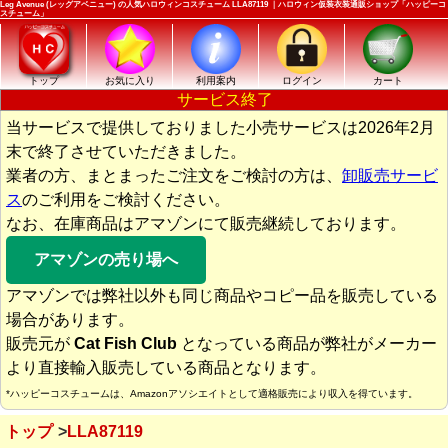
Leg Avenue (レッグアベニュー) の人気ハロウィンコスチューム LLA87119 ｜ハロウィン仮装衣装通販ショップ「ハッピーコ
スチューム」
トップ
お気に入り
利用案内
ログイン
カート
サービス終了
当サービスで提供しておりました小売サービスは2026年2月
末で終了させていただきました。
業者の方、まとまったご注文をご検討の方は、
卸販売サービ
ス
のご利用をご検討ください。
なお、在庫商品はアマゾンにて販売継続しております。
アマゾンの売り場へ
アマゾンでは弊社以外も同じ商品やコピー品を販売している
場合があります。
販売元が
Cat Fish Club
となっている商品が弊社がメーカー
より直接輸入販売している商品となります。
*ハッピーコスチュームは、Amazonアソシエイトとして適格販売により収入を得ています。
トップ
LLA87119