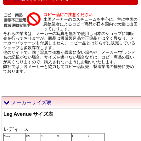
コピー品にご注意ください
米国メーカーのコスチュームを中心に、主に中国の
悪徳業者によるコピー商品が日本国内で大量に出回
っております。
それらの業者は、メーカーの写真を無断で使用し日本のショップに卸販
売を行っておりますが、商品は模倣製造品で正規品とは全く異なり、メ
ーカーパッケージも付属しません。 コピー品とは知らずに販売している
ショップも多数存在します。
他のサイトで、同じ写真で価格が異常に安い場合や、メーカー/ブランド
名の記載がない場合、サイズを選べない場合などは、コピー商品の疑い
が高くなりますので、購入されないようにお願いいたします。
弊社では、各メーカーと協力してコピー品販売、製造業者の摘発に努め
ております。
メーカーサイズ表
Leg Avenue サイズ表
レディース
Size
XS
S
M
L
XL