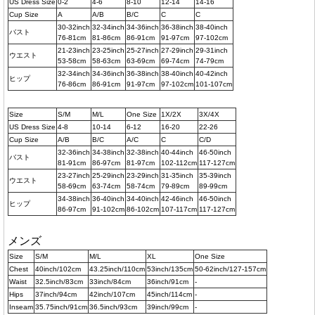
US Dress Size
0-2
4-6
8-10
12-14
14-16
Cup Size
A
A/B
B/C
C
C
30-32inch
32-34inch
34-36inch
36-38inch
38-40inch
バスト
76-81cm
81-86cm
86-91cm
91-97cm
97-102cm
21-23inch
23-25inch
25-27inch
27-29inch
29-31inch
ウエスト
53-58cm
58-63cm
63-69cm
69-74cm
74-79cm
32-34inch
34-36inch
36-38inch
38-40inch
40-42inch
ヒップ
76-86cm
86-91cm
91-97cm
97-102cm
101-107cm
Size
S/M
M/L
One Size
1X/2X
3X/4X
US Dress Size
4-8
10-14
6-12
16-20
22-26
Cup Size
A/B
B/C
A/C
C
C/D
32-36inch
34-38inch
32-38inch
40-44inch
46-50inch
バスト
81-91cm
86-97cm
81-97cm
102-112cm
117-127cm
23-27inch
25-29inch
23-29inch
31-35inch
35-39inch
ウエスト
58-69cm
63-74cm
58-74cm
79-89cm
89-99cm
34-38inch
36-40inch
34-40inch
42-46inch
46-50inch
ヒップ
86-97cm
91-102cm
86-102cm
107-117cm
117-127cm
メンズ
Size
S/M
M/L
XL
One Size
Chest
40inch/102cm
43.25inch/110cm
53inch/135cm
50-62inch/127-157cm
Waist
32.5inch/83cm
33inch/84cm
36inch/91cm
-
Hips
37inch/94cm
42inch/107cm
45inch/114cm
-
Inseam
35.75inch/91cm
36.5inch/93cm
39inch/99cm
-