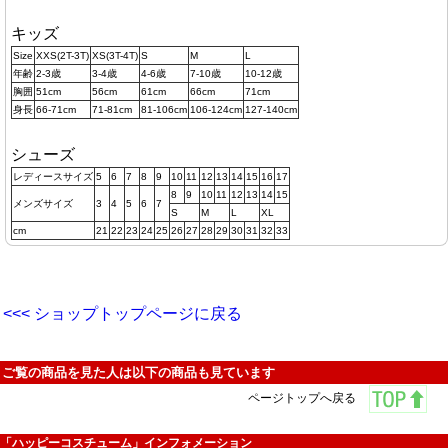
キッズ
Size
XXS(2T-3T)
XS(3T-4T)
S
M
L
年齢
2-3歳
3-4歳
4-6歳
7-10歳
10-12歳
胸囲
51cm
56cm
61cm
66cm
71cm
身長
66-71cm
71-81cm
81-106cm
106-124cm
127-140cm
シューズ
レディースサイズ
5
6
7
8
9
10
11
12
13
14
15
16
17
8
9
10
11
12
13
14
15
メンズサイズ
3
4
5
6
7
S
M
L
XL
cm
21
22
23
24
25
26
27
28
29
30
31
32
33
<<< ショップトップページに戻る
ご覧の商品を見た人は以下の商品も見ています
ページトップへ戻る
「ハッピーコスチューム」インフォメーション