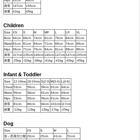
Hips
81cm
86cm
身長
147cm
155cm
体重
41kg
45kg
Children
Size
XS
S
M
MP
L
LP
XL
Bust
64cm
69cm
74cm
81cm
76cm
84cm
81cm
Waist
61cm
61cm
64cm
71cm
66cm
74cm
69cm
Hips
66cm
71cm
76cm
84cm
81cm
89cm
86cm
身長
117cm
135cm
140cm
140cm
147cm
147cm
155cm
体重
-25kg
-32kg
-36kg
-41kg
-41kg
-45kg
-45kg
Infant & Toddler
Size
12-18mo
18-24mo
S(2-3)
M(3-4)
L(4-6)
Chest
53cm
56cm
58cm
61cm
64cm
Waist
56cm
58cm
61cm
64cm
64cm
Hips
53cm
56cm
58cm
61cm
66cm
身長
81cm
86cm
94cm
102cm
117cm
体重
-12kg
-13kg
-15kg
-17kg
-25kg
Dog
Size
XS
S
M
L
首～尻尾付け根
20cm
25cm
41cm
51cm