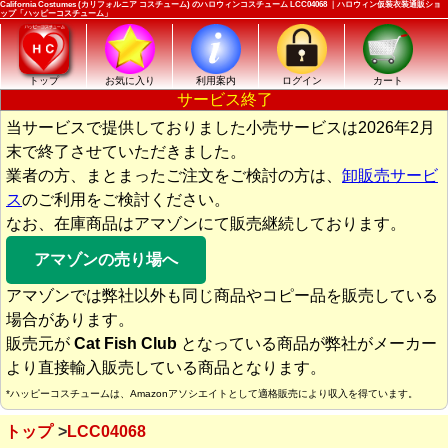
California Costumes (カリフォルニア コスチューム) のハロウィンコスチューム LCC04068 ｜ハロウィン仮装衣装通販ショ
ップ「ハッピーコスチューム」
トップ
お気に入り
利用案内
ログイン
カート
サービス終了
当サービスで提供しておりました小売サービスは2026年2月
末で終了させていただきました。
業者の方、まとまったご注文をご検討の方は、
卸販売サービ
ス
のご利用をご検討ください。
なお、在庫商品はアマゾンにて販売継続しております。
アマゾンの売り場へ
アマゾンでは弊社以外も同じ商品やコピー品を販売している
場合があります。
販売元が
Cat Fish Club
となっている商品が弊社がメーカー
より直接輸入販売している商品となります。
*ハッピーコスチュームは、Amazonアソシエイトとして適格販売により収入を得ています。
トップ
LCC04068