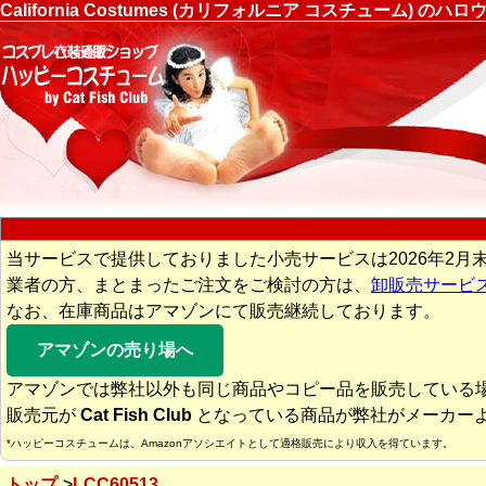
California Costumes (カリフォルニア コスチューム
当サービスで提供しておりました小売サービスは2026年2月
業者の方、まとまったご注文をご検討の方は、
卸販売サービ
なお、在庫商品はアマゾンにて販売継続しております。
アマゾンの売り場へ
アマゾンでは弊社以外も同じ商品やコピー品を販売している
販売元が
Cat Fish Club
となっている商品が弊社がメーカー
*ハッピーコスチュームは、Amazonアソシエイトとして適格販売により収入を得ています。
トップ
LCC60513