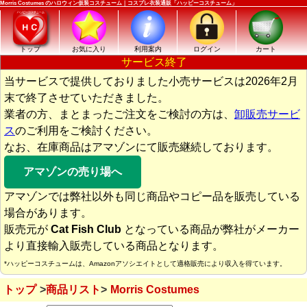
Morris Costumes のハロウィン仮装コスチューム｜コスプレ衣装通販「ハッピーコスチューム」
トップ
お気に入り
利用案内
ログイン
カート
サービス終了
当サービスで提供しておりました小売サービスは2026年2月
末で終了させていただきました。
業者の方、まとまったご注文をご検討の方は、
卸販売サービ
ス
のご利用をご検討ください。
なお、在庫商品はアマゾンにて販売継続しております。
アマゾンの売り場へ
アマゾンでは弊社以外も同じ商品やコピー品を販売している
場合があります。
販売元が
Cat Fish Club
となっている商品が弊社がメーカー
より直接輸入販売している商品となります。
*ハッピーコスチュームは、Amazonアソシエイトとして適格販売により収入を得ています。
トップ
商品リスト
Morris Costumes