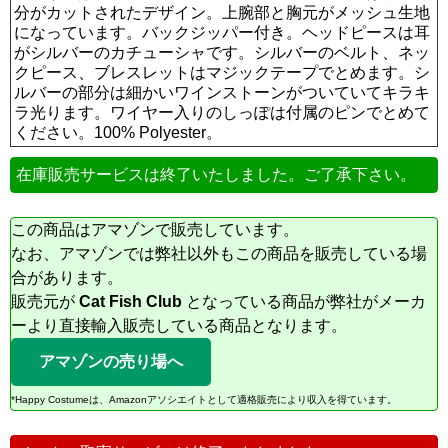
分がカットされたデザイン。上腕部と胸元がメッシュ生地
になっています。バックジッパー付き。ヘッドピースは耳
がシルバーのカチューシャです。シルバーのベルト、ネッ
クピース、ブレスレットはマジックテープでとめます。シ
ルバーの部分は細かいワインストーンがついていてキラキ
ラ光ります。ワイヤー入りのしっぽは付属のピンでとめて
ください。100% Polyester。
在庫販売サービスは終了いたしました。ご了承下さい。
この商品はアマゾンで販売しています。
なお、アマゾンでは弊社以外もこの商品を販売している場
合があります。
販売元が
Cat Fish Club
となっている商品が弊社がメーカ
ーより直接輸入販売している商品となります。
アマゾンの売り場へ
*Happy Costumeは、Amazonアソシエイトとして適格販売により収入を得ています。