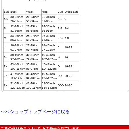
Size
Bust
Waist
Hips
Cup
Dress Size
30-32inch
21-23inch
32-34inch
XS
A-B
0
76-81cm
53-58cm
81-86cm
32-34inch
23-25inch
34-36inch
S
A-B
2-4
81-86cm
58-64cm
86-91cm
34-36inch
25-27inch
36-38inch
M
B-C
6-8
86-91cm
64-69cm
91-97cm
36-38inch
27-29inch
38-40inch
L
C
10-12
91-97cm
69-74cm
97-102cm
38-40inch
30-31inch
40-42inch
XL
C
14
97-102cm
79-79cm
102-107cm
43-46inch
35-38inch
45-48inch
1X
D
16-18
109-117cm
89-97cm
114-122cm
47-50inch
39-42inch
49-52inch
2X
DD
20-22
119-127cm
99-107cm
124-132cm
51-54inch
43-46inch
53-56inch
3X
DDD
24-26
129-137cm
109-117cm
134-142cm
<<< ショップトップページに戻る
ご覧の商品を見た人は以下の商品も見ています