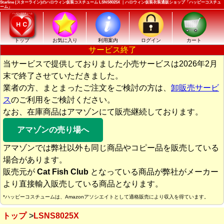
Starline (スターライン)のハロウィン仮装コスチューム LSNS8025X ｜ハロウィン仮装衣装通販ショップ「ハッピーコスチュ
ーム」
トップ
お気に入り
利用案内
ログイン
カート
サービス終了
当サービスで提供しておりました小売サービスは2026年2月
末で終了させていただきました。
業者の方、まとまったご注文をご検討の方は、
卸販売サービ
ス
のご利用をご検討ください。
なお、在庫商品はアマゾンにて販売継続しております。
アマゾンの売り場へ
アマゾンでは弊社以外も同じ商品やコピー品を販売している
場合があります。
販売元が
Cat Fish Club
となっている商品が弊社がメーカー
より直接輸入販売している商品となります。
*ハッピーコスチュームは、Amazonアソシエイトとして適格販売により収入を得ています。
トップ
LSNS8025X