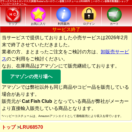
デラックスウルトロンマスク|米国 Rubie's のハロウィン仮装コスチューム LRU68570 ｜ハロウィン仮装衣装通販ショップ
「ハッピーコスチューム」
トップ
お気に入り
利用案内
ログイン
カート
サービス終了
当サービスで提供しておりました小売サービスは2026年2月
末で終了させていただきました。
業者の方、まとまったご注文をご検討の方は、
卸販売サービ
ス
のご利用をご検討ください。
なお、在庫商品はアマゾンにて販売継続しております。
アマゾンの売り場へ
アマゾンでは弊社以外も同じ商品やコピー品を販売している
場合があります。
販売元が
Cat Fish Club
となっている商品が弊社がメーカー
より直接輸入販売している商品となります。
*ハッピーコスチュームは、Amazonアソシエイトとして適格販売により収入を得ています。
トップ
LRU68570