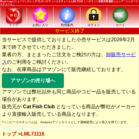
Music Legs (ミュージックレッグズ) のハロウィンコスチューム LML71116 ｜ハロウィン仮装衣装通販ショップ「ハッピーコ
スチューム」
トップ
お気に入り
利用案内
ログイン
カート
サービス終了
当サービスで提供しておりました小売サービスは2026年2月
末で終了させていただきました。
業者の方、まとまったご注文をご検討の方は、
卸販売サービ
ス
のご利用をご検討ください。
なお、在庫商品はアマゾンにて販売継続しております。
アマゾンの売り場へ
アマゾンでは弊社以外も同じ商品やコピー品を販売している
場合があります。
販売元が
Cat Fish Club
となっている商品が弊社がメーカー
より直接輸入販売している商品となります。
*ハッピーコスチュームは、Amazonアソシエイトとして適格販売により収入を得ています。
トップ
LML71116