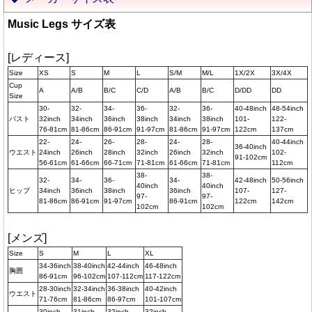
Music Legs サイズ表
[レディース]
Size
XS
S
M
L
S/M
M/L
1X/2X
3X/4X
Cup
A
A/B
B/C
C/D
A/B
B/C
D/DD
DD
Size
30-
32-
34-
36-
32-
36-
40-48inch
48-54inch
バスト
32inch
34inch
36inch
38inch
34inch
38inch
101-
122-
76-81cm
81-86cm
86-91cm
91-97cm
81-86cm
91-97cm
122cm
137cm
22-
24-
26-
28-
24-
28-
40-44inch
36-40inch
ウエスト
24inch
26inch
28inch
32inch
26inch
32inch
102-
91-102cm
56-61cm
61-66cm
66-71cm
71-81cm
61-66cm
71-81cm
112cm
38-
38-
32-
34-
36-
34-
42-48inch
50-56inch
40inch
40inch
ヒップ
34inch
36inch
38inch
36inch
107-
127-
97-
97-
81-86cm
86-91cm
91-97cm
86-91cm
122cm
142cm
102cm
102cm
[メンズ]
Size
S
M
L
XL
34-36inch
38-40inch
42-44inch
46-48inch
胸囲
86-91cm
96-102cm
107-112cm
117-122cm
28-30inch
32-34inch
36-38inch
40-42inch
ウエスト
71-76cm
81-86cm
86-97cm
101-107cm
30inch
31inch
32inch
32inch