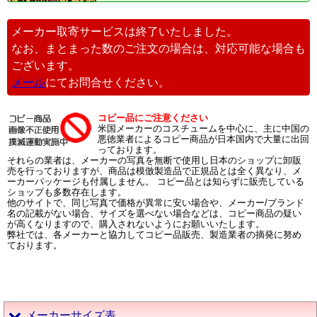
メーカー取寄サービスは終了いたしました。
なお、まとまった数のご注文の場合は、対応可能な場合も
ございます。
メール
にてお問合せください。
コピー品にご注意ください
米国メーカーのコスチュームを中心に、主に中国の
悪徳業者によるコピー商品が日本国内で大量に出回
っております。
それらの業者は、メーカーの写真を無断で使用し日本のショップに卸販
売を行っておりますが、商品は模倣製造品で正規品とは全く異なり、メ
ーカーパッケージも付属しません。 コピー品とは知らずに販売している
ショップも多数存在します。
他のサイトで、同じ写真で価格が異常に安い場合や、メーカー/ブランド
名の記載がない場合、サイズを選べない場合などは、コピー商品の疑い
が高くなりますので、購入されないようにお願いいたします。
弊社では、各メーカーと協力してコピー品販売、製造業者の摘発に努め
ております。
メーカーサイズ表