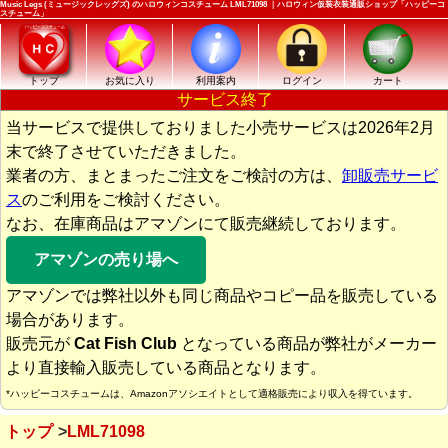
Music Legs (ミュージックレッグズ) のハロウィンコスチューム LML71098 ｜ハロウィン仮装衣装通販ショップ「ハッピーコ
スチューム」
トップ
お気に入り
利用案内
ログイン
カート
サービス終了
当サービスで提供しておりました小売サービスは2026年2月
末で終了させていただきました。
業者の方、まとまったご注文をご検討の方は、
卸販売サービ
ス
のご利用をご検討ください。
なお、在庫商品はアマゾンにて販売継続しております。
アマゾンの売り場へ
アマゾンでは弊社以外も同じ商品やコピー品を販売している
場合があります。
販売元が
Cat Fish Club
となっている商品が弊社がメーカー
より直接輸入販売している商品となります。
*ハッピーコスチュームは、Amazonアソシエイトとして適格販売により収入を得ています。
トップ
LML71098