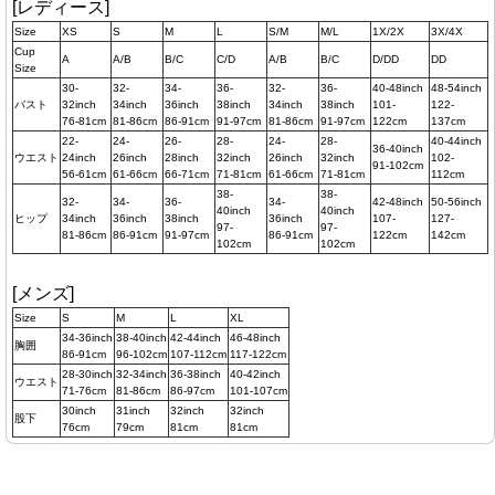
[レディース]
Size
XS
S
M
L
S/M
M/L
1X/2X
3X/4X
Cup
A
A/B
B/C
C/D
A/B
B/C
D/DD
DD
Size
30-
32-
34-
36-
32-
36-
40-48inch
48-54inch
バスト
32inch
34inch
36inch
38inch
34inch
38inch
101-
122-
76-81cm
81-86cm
86-91cm
91-97cm
81-86cm
91-97cm
122cm
137cm
22-
24-
26-
28-
24-
28-
40-44inch
36-40inch
ウエスト
24inch
26inch
28inch
32inch
26inch
32inch
102-
91-102cm
56-61cm
61-66cm
66-71cm
71-81cm
61-66cm
71-81cm
112cm
38-
38-
32-
34-
36-
34-
42-48inch
50-56inch
40inch
40inch
ヒップ
34inch
36inch
38inch
36inch
107-
127-
97-
97-
81-86cm
86-91cm
91-97cm
86-91cm
122cm
142cm
102cm
102cm
[メンズ]
Size
S
M
L
XL
34-36inch
38-40inch
42-44inch
46-48inch
胸囲
86-91cm
96-102cm
107-112cm
117-122cm
28-30inch
32-34inch
36-38inch
40-42inch
ウエスト
71-76cm
81-86cm
86-97cm
101-107cm
30inch
31inch
32inch
32inch
股下
76cm
79cm
81cm
81cm