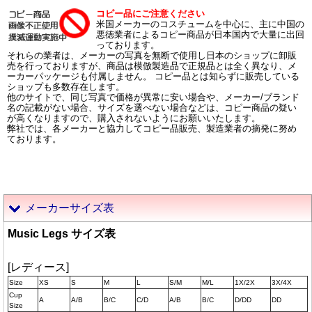
コピー品にご注意ください
米国メーカーのコスチュームを中心に、主に中国の
悪徳業者によるコピー商品が日本国内で大量に出回
っております。
それらの業者は、メーカーの写真を無断で使用し日本のショップに卸販
売を行っておりますが、商品は模倣製造品で正規品とは全く異なり、メ
ーカーパッケージも付属しません。 コピー品とは知らずに販売している
ショップも多数存在します。
他のサイトで、同じ写真で価格が異常に安い場合や、メーカー/ブランド
名の記載がない場合、サイズを選べない場合などは、コピー商品の疑い
が高くなりますので、購入されないようにお願いいたします。
弊社では、各メーカーと協力してコピー品販売、製造業者の摘発に努め
ております。
メーカーサイズ表
Music Legs サイズ表
[レディース]
Size
XS
S
M
L
S/M
M/L
1X/2X
3X/4X
Cup
A
A/B
B/C
C/D
A/B
B/C
D/DD
DD
Size