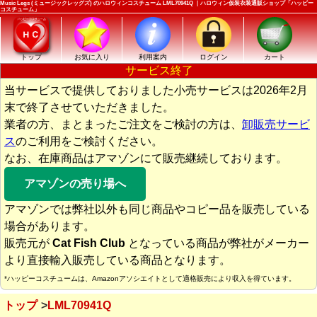
Music Legs (ミュージックレッグズ) のハロウィンコスチューム LML70941Q ｜ハロウィン仮装衣装通販ショップ「ハッピー
コスチューム」
トップ
お気に入り
利用案内
ログイン
カート
サービス終了
当サービスで提供しておりました小売サービスは2026年2月
末で終了させていただきました。
業者の方、まとまったご注文をご検討の方は、
卸販売サービ
ス
のご利用をご検討ください。
なお、在庫商品はアマゾンにて販売継続しております。
アマゾンの売り場へ
アマゾンでは弊社以外も同じ商品やコピー品を販売している
場合があります。
販売元が
Cat Fish Club
となっている商品が弊社がメーカー
より直接輸入販売している商品となります。
*ハッピーコスチュームは、Amazonアソシエイトとして適格販売により収入を得ています。
トップ
LML70941Q