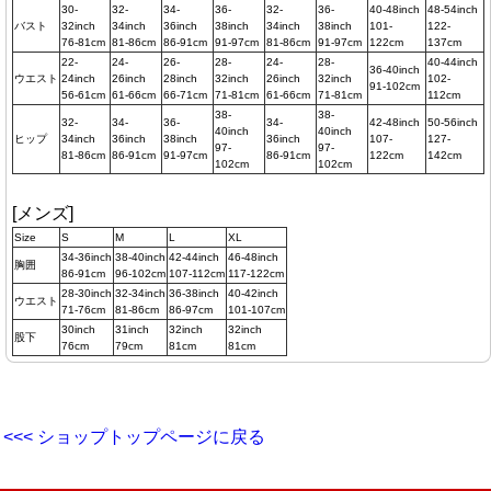
30-
32-
34-
36-
32-
36-
40-48inch
48-54inch
バスト
32inch
34inch
36inch
38inch
34inch
38inch
101-
122-
76-81cm
81-86cm
86-91cm
91-97cm
81-86cm
91-97cm
122cm
137cm
22-
24-
26-
28-
24-
28-
40-44inch
36-40inch
ウエスト
24inch
26inch
28inch
32inch
26inch
32inch
102-
91-102cm
56-61cm
61-66cm
66-71cm
71-81cm
61-66cm
71-81cm
112cm
38-
38-
32-
34-
36-
34-
42-48inch
50-56inch
40inch
40inch
ヒップ
34inch
36inch
38inch
36inch
107-
127-
97-
97-
81-86cm
86-91cm
91-97cm
86-91cm
122cm
142cm
102cm
102cm
[メンズ]
Size
S
M
L
XL
34-36inch
38-40inch
42-44inch
46-48inch
胸囲
86-91cm
96-102cm
107-112cm
117-122cm
28-30inch
32-34inch
36-38inch
40-42inch
ウエスト
71-76cm
81-86cm
86-97cm
101-107cm
30inch
31inch
32inch
32inch
股下
76cm
79cm
81cm
81cm
<<< ショップトップページに戻る