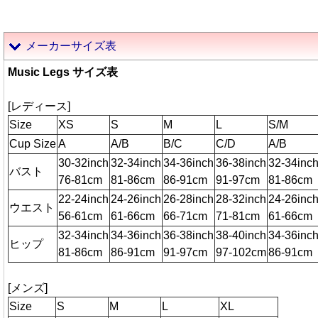
メーカーサイズ表
Music Legs サイズ表
[レディース]
Size
XS
S
M
L
S/M
Cup Size
A
A/B
B/C
C/D
A/B
30-32inch
32-34inch
34-36inch
36-38inch
32-34inc
バスト
76-81cm
81-86cm
86-91cm
91-97cm
81-86cm
22-24inch
24-26inch
26-28inch
28-32inch
24-26inc
ウエスト
56-61cm
61-66cm
66-71cm
71-81cm
61-66cm
32-34inch
34-36inch
36-38inch
38-40inch
34-36inc
ヒップ
81-86cm
86-91cm
91-97cm
97-102cm
86-91cm
[メンズ]
Size
S
M
L
XL