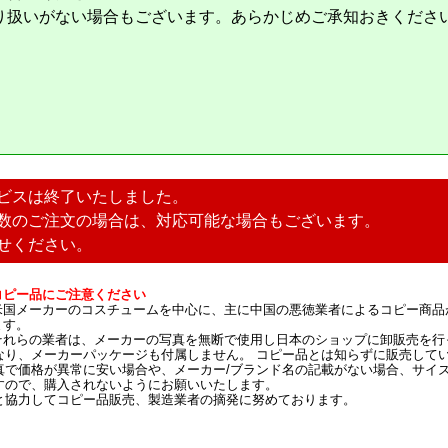
り扱いがない場合もございます。あらかじめご承知おきくださ
ビスは終了いたしました。
数のご注文の場合は、対応可能な場合もございます。
せください。
コピー品にご注意ください
米国メーカーのコスチュームを中心に、主に中国の悪徳業者によるコピー商品
ます。
それらの業者は、メーカーの写真を無断で使用し日本のショップに卸販売を行
なり、メーカーパッケージも付属しません。 コピー品とは知らずに販売して
真で価格が異常に安い場合や、メーカー/ブランド名の記載がない場合、サイ
すので、購入されないようにお願いいたします。
と協力してコピー品販売、製造業者の摘発に努めております。