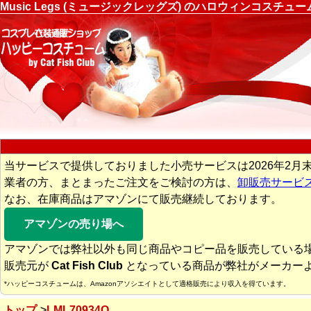
Music Legs (ミュージックレッグズ) のハロウィンコスチ
当サービスで提供しておりました小売サービスは2026年2月
業者の方、まとまったご注文をご検討の方は、
卸販売サービ
なお、在庫商品はアマゾンにて販売継続しております。
アマゾンの売り場へ
アマゾンでは弊社以外も同じ商品やコピー品を販売している
販売元が
Cat Fish Club
となっている商品が弊社がメーカー
*ハッピーコスチュームは、Amazonアソシエイトとして適格販売により収入を得ています。
トップ
LML70934Q