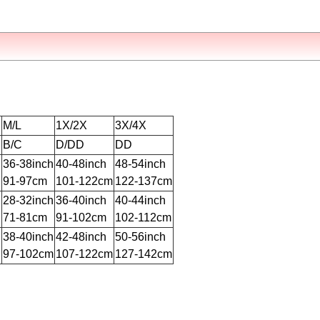
M/L
1X/2X
3X/4X
B/C
D/DD
DD
h
36-38inch
40-48inch
48-54inch
91-97cm
101-122cm
122-137cm
h
28-32inch
36-40inch
40-44inch
71-81cm
91-102cm
102-112cm
h
38-40inch
42-48inch
50-56inch
97-102cm
107-122cm
127-142cm