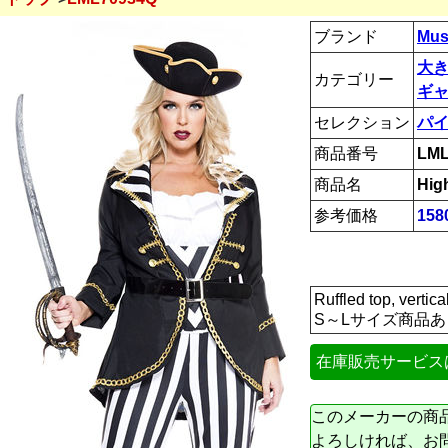
ブランド
Mus
大
カテゴリー
ギャ
セレクション
パ
商品番号
LML
商品名
Hig
参考価格
158
Ruffled top, vert
S～Lサイズ商品あ
在庫販売サービス
このメーカーの商
よろしければ、お