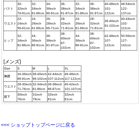
30-
32-
34-
36-
32-
36-
40-48inch
48-54inch
バスト
32inch
34inch
36inch
38inch
34inch
38inch
101-
122-
76-81cm
81-86cm
86-91cm
91-97cm
81-86cm
91-97cm
122cm
137cm
22-
24-
26-
28-
24-
28-
40-44inch
36-40inch
ウエスト
24inch
26inch
28inch
32inch
26inch
32inch
102-
91-102cm
56-61cm
61-66cm
66-71cm
71-81cm
61-66cm
71-81cm
112cm
38-
38-
32-
34-
36-
34-
42-48inch
50-56inch
40inch
40inch
ヒップ
34inch
36inch
38inch
36inch
107-
127-
97-
97-
81-86cm
86-91cm
91-97cm
86-91cm
122cm
142cm
102cm
102cm
[メンズ]
Size
S
M
L
XL
34-36inch
38-40inch
42-44inch
46-48inch
胸囲
86-91cm
96-102cm
107-112cm
117-122cm
28-30inch
32-34inch
36-38inch
40-42inch
ウエスト
71-76cm
81-86cm
86-97cm
101-107cm
30inch
31inch
32inch
32inch
股下
76cm
79cm
81cm
81cm
<<< ショップトップページに戻る