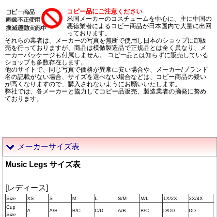
コピー品にご注意ください
米国メーカーのコスチュームを中心に、主に中国の
悪徳業者によるコピー商品が日本国内で大量に出回
っております。
それらの業者は、メーカーの写真を無断で使用し日本のショップに卸販
売を行っておりますが、商品は模倣製造品で正規品とは全く異なり、メ
ーカーパッケージも付属しません。 コピー品とは知らずに販売している
ショップも多数存在します。
他のサイトで、同じ写真で価格が異常に安い場合や、メーカー/ブランド
名の記載がない場合、サイズを選べない場合などは、コピー商品の疑い
が高くなりますので、購入されないようにお願いいたします。
弊社では、各メーカーと協力してコピー品販売、製造業者の摘発に努め
ております。
メーカーサイズ表
Music Legs サイズ表
[レディース]
Size
XS
S
M
L
S/M
M/L
1X/2X
3X/4X
Cup
A
A/B
B/C
C/D
A/B
B/C
D/DD
DD
Size