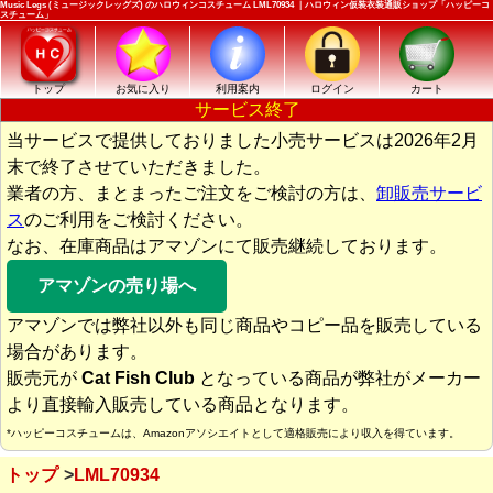
Music Legs (ミュージックレッグズ) のハロウィンコスチューム LML70934 ｜ハロウィン仮装衣装通販ショップ「ハッピーコ
スチューム」
トップ
お気に入り
利用案内
ログイン
カート
サービス終了
当サービスで提供しておりました小売サービスは2026年2月
末で終了させていただきました。
業者の方、まとまったご注文をご検討の方は、
卸販売サービ
ス
のご利用をご検討ください。
なお、在庫商品はアマゾンにて販売継続しております。
アマゾンの売り場へ
アマゾンでは弊社以外も同じ商品やコピー品を販売している
場合があります。
販売元が
Cat Fish Club
となっている商品が弊社がメーカー
より直接輸入販売している商品となります。
*ハッピーコスチュームは、Amazonアソシエイトとして適格販売により収入を得ています。
トップ
LML70934