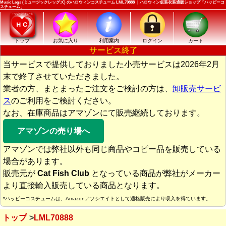
Music Legs (ミュージックレッグズ) のハロウィンコスチューム LML70888 ｜ハロウィン仮装衣装通販ショップ「ハッピーコ
スチューム」
トップ
お気に入り
利用案内
ログイン
カート
サービス終了
当サービスで提供しておりました小売サービスは2026年2月
末で終了させていただきました。
業者の方、まとまったご注文をご検討の方は、
卸販売サービ
ス
のご利用をご検討ください。
なお、在庫商品はアマゾンにて販売継続しております。
アマゾンの売り場へ
アマゾンでは弊社以外も同じ商品やコピー品を販売している
場合があります。
販売元が
Cat Fish Club
となっている商品が弊社がメーカー
より直接輸入販売している商品となります。
*ハッピーコスチュームは、Amazonアソシエイトとして適格販売により収入を得ています。
トップ
LML70888