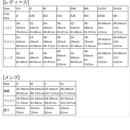
[レディース]
Size
XS
S
M
L
S/M
M/L
1X/2X
3X/4X
Cup
A
A/B
B/C
C/D
A/B
B/C
D/DD
DD
Size
30-
32-
34-
36-
32-
36-
40-48inch
48-54inch
バスト
32inch
34inch
36inch
38inch
34inch
38inch
101-
122-
76-81cm
81-86cm
86-91cm
91-97cm
81-86cm
91-97cm
122cm
137cm
22-
24-
26-
28-
24-
28-
40-44inch
36-40inch
ウエスト
24inch
26inch
28inch
32inch
26inch
32inch
102-
91-102cm
56-61cm
61-66cm
66-71cm
71-81cm
61-66cm
71-81cm
112cm
38-
38-
32-
34-
36-
34-
42-48inch
50-56inch
40inch
40inch
ヒップ
34inch
36inch
38inch
36inch
107-
127-
97-
97-
81-86cm
86-91cm
91-97cm
86-91cm
122cm
142cm
102cm
102cm
[メンズ]
Size
S
M
L
XL
34-36inch
38-40inch
42-44inch
46-48inch
胸囲
86-91cm
96-102cm
107-112cm
117-122cm
28-30inch
32-34inch
36-38inch
40-42inch
ウエスト
71-76cm
81-86cm
86-97cm
101-107cm
30inch
31inch
32inch
32inch
股下
76cm
79cm
81cm
81cm