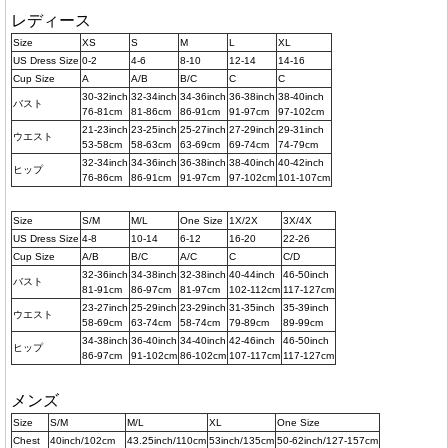
レディース
Size
XS
S
M
L
XL
US Dress Size
0-2
4-6
8-10
12-14
14-16
Cup Size
A
A/B
B/C
C
C
30-32inch
32-34inch
34-36inch
36-38inch
38-40inch
バスト
76-81cm
81-86cm
86-91cm
91-97cm
97-102cm
21-23inch
23-25inch
25-27inch
27-29inch
29-31inch
ウエスト
53-58cm
58-63cm
63-69cm
69-74cm
74-79cm
32-34inch
34-36inch
36-38inch
38-40inch
40-42inch
ヒップ
76-86cm
86-91cm
91-97cm
97-102cm
101-107cm
Size
S/M
M/L
One Size
1X/2X
3X/4X
US Dress Size
4-8
10-14
6-12
16-20
22-26
Cup Size
A/B
B/C
A/C
C
C/D
32-36inch
34-38inch
32-38inch
40-44inch
46-50inch
バスト
81-91cm
86-97cm
81-97cm
102-112cm
117-127cm
23-27inch
25-29inch
23-29inch
31-35inch
35-39inch
ウエスト
58-69cm
63-74cm
58-74cm
79-89cm
89-99cm
34-38inch
36-40inch
34-40inch
42-46inch
46-50inch
ヒップ
86-97cm
91-102cm
86-102cm
107-117cm
117-127cm
メンズ
Size
S/M
M/L
XL
One Size
Chest
40inch/102cm
43.25inch/110cm
53inch/135cm
50-62inch/127-157cm