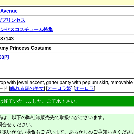
 Avenue
/プリンセス
リンセスコスチューム特集
87143
amy Princess Costume
00円
top with jewel accent, garter panty with peplum skirt, removable
ード [
眠れる森の美女
] [
オーロラ姫
] [
オーロラ
]
は終了いたしました。ご了承下さい。
品は、以下の弊社卸販売先で取扱いがございます。
問合せください。
り扱いがない場合もございます。あらかじめご承知おきくださ