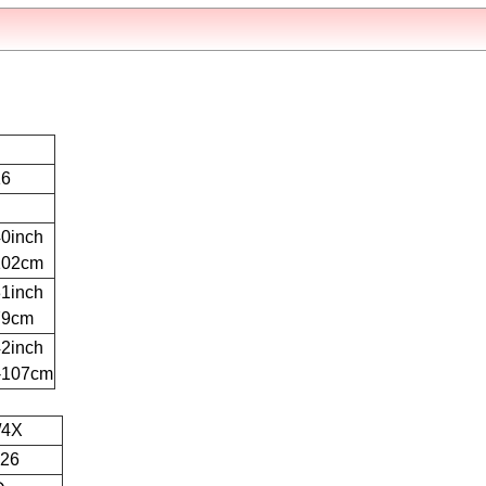
16
40inch
102cm
31inch
79cm
42inch
-107cm
/4X
-26