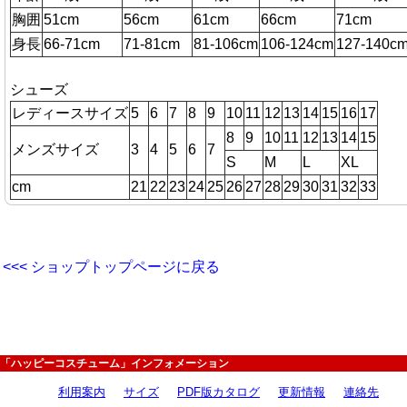
胸囲
51cm
56cm
61cm
66cm
71cm
身長
66-71cm
71-81cm
81-106cm
106-124cm
127-140c
シューズ
レディースサイズ
5
6
7
8
9
10
11
12
13
14
15
16
17
8
9
10
11
12
13
14
15
メンズサイズ
3
4
5
6
7
S
M
L
XL
cm
21
22
23
24
25
26
27
28
29
30
31
32
33
<<< ショップトップページに戻る
「ハッピーコスチューム」インフォメーション
利用案内
サイズ
PDF版カタログ
更新情報
連絡先