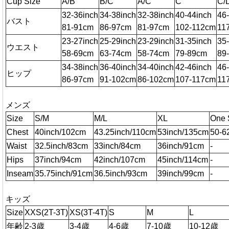
Cup Size
A/B
B/C
A/C
C
C/
32-36inch
34-38inch
32-38inch
40-44inch
46
バスト
81-91cm
86-97cm
81-97cm
102-112cm
11
23-27inch
25-29inch
23-29inch
31-35inch
35
ウエスト
58-69cm
63-74cm
58-74cm
79-89cm
89
34-38inch
36-40inch
34-40inch
42-46inch
46
ヒップ
86-97cm
91-102cm
86-102cm
107-117cm
11
メンズ
Size
S/M
M/L
XL
One 
Chest
40inch/102cm
43.25inch/110cm
53inch/135cm
50-6
Waist
32.5inch/83cm
33inch/84cm
36inch/91cm
-
Hips
37inch/94cm
42inch/107cm
45inch/114cm
-
Inseam
35.75inch/91cm
36.5inch/93cm
39inch/99cm
-
キッズ
Size
XXS(2T-3T)
XS(3T-4T)
S
M
L
年齢
2-3歳
3-4歳
4-6歳
7-10歳
10-12歳