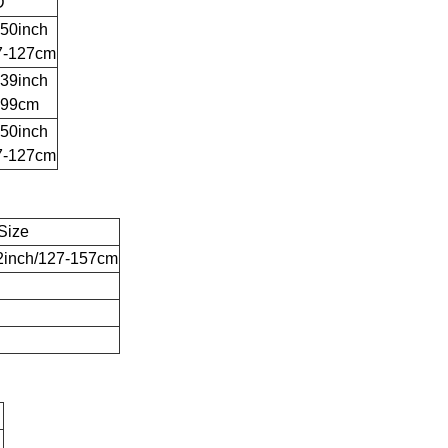
D
-50inch
7-127cm
-39inch
-99cm
-50inch
7-127cm
Size
2inch/127-157cm