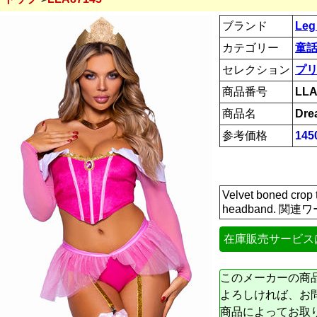
ブランド
Leg
カテゴリー
童話
セレクション
プ
商品番号
LLA
商品名
Dre
参考価格
145
Velvet boned crop 
headband. 関連ワ
在庫販売サービス
このメーカーの商
よろしければ、お
商品によってお取