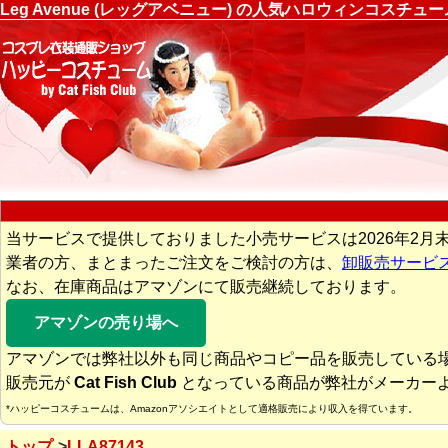
Leg Avenue (レッグアベニュー) の人気ハロウィンコスチ
当サービスで提供しておりました小売サービスは2026年2月
業者の方、まとまったご注文をご検討の方は、
卸販売サービ
なお、在庫商品はアマゾンにて販売継続しております。
アマゾンの売り場へ
アマゾンでは弊社以外も同じ商品やコピー品を販売している
販売元が
Cat Fish Club
となっている商品が弊社がメーカー
*ハッピーコスチュームは、Amazonアソシエイトとして適格販売により収入を得ています。
トップ
LLA87143