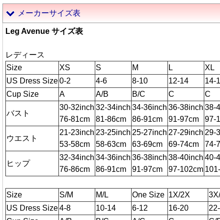
メーカーサイズ表
Leg Avenue サイズ表
レディース
Size
XS
S
M
L
XL
US Dress Size
0-2
4-6
8-10
12-14
14-
Cup Size
A
A/B
B/C
C
C
30-32inch
32-34inch
34-36inch
36-38inch
38-
バスト
76-81cm
81-86cm
86-91cm
91-97cm
97-
21-23inch
23-25inch
25-27inch
27-29inch
29-
ウエスト
53-58cm
58-63cm
63-69cm
69-74cm
74-
32-34inch
34-36inch
36-38inch
38-40inch
40-
ヒップ
76-86cm
86-91cm
91-97cm
97-102cm
101
Size
S/M
M/L
One Size
1X/2X
3X
US Dress Size
4-8
10-14
6-12
16-20
22