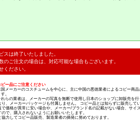
ビスは終了いたしました。
数のご注文の場合は、対応可能な場合もございます。
せください。
コピー品にご注意ください
米国メーカーのコスチュームを中心に、主に中国の悪徳業者によるコピー商品
ます。
それらの業者は、メーカーの写真を無断で使用し日本のショップに卸販売を行
なり、メーカーパッケージも付属しません。 コピー品とは知らずに販売して
真で価格が異常に安い場合や、メーカー/ブランド名の記載がない場合、サイ
すので、購入されないようにお願いいたします。
と協力してコピー品販売、製造業者の摘発に努めております。