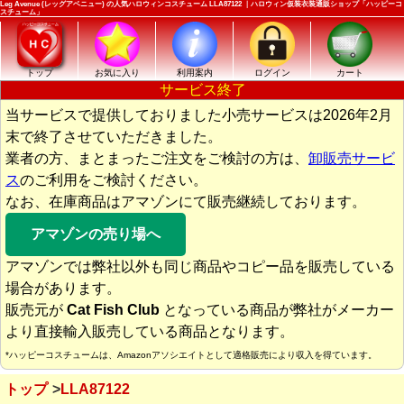
Leg Avenue (レッグアベニュー) の人気ハロウィンコスチューム LLA87122 ｜ハロウィン仮装衣装通販ショップ「ハッピーコ
スチューム」
トップ
お気に入り
利用案内
ログイン
カート
サービス終了
当サービスで提供しておりました小売サービスは2026年2月
末で終了させていただきました。
業者の方、まとまったご注文をご検討の方は、
卸販売サービ
ス
のご利用をご検討ください。
なお、在庫商品はアマゾンにて販売継続しております。
アマゾンの売り場へ
アマゾンでは弊社以外も同じ商品やコピー品を販売している
場合があります。
販売元が
Cat Fish Club
となっている商品が弊社がメーカー
より直接輸入販売している商品となります。
*ハッピーコスチュームは、Amazonアソシエイトとして適格販売により収入を得ています。
トップ
LLA87122