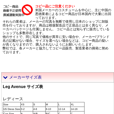
コピー品にご注意ください
米国メーカーのコスチュームを中心に、主に中国の
悪徳業者によるコピー商品が日本国内で大量に出回
っております。
それらの業者は、メーカーの写真を無断で使用し日本のショップに卸販
売を行っておりますが、商品は模倣製造品で正規品とは全く異なり、メ
ーカーパッケージも付属しません。 コピー品とは知らずに販売している
ショップも多数存在します。
他のサイトで、同じ写真で価格が異常に安い場合や、メーカー/ブランド
名の記載がない場合、サイズを選べない場合などは、コピー商品の疑い
が高くなりますので、購入されないようにお願いいたします。
弊社では、各メーカーと協力してコピー品販売、製造業者の摘発に努め
ております。
メーカーサイズ表
Leg Avenue サイズ表
レディース
Size
XS
S
M
L
XL
US Dress Size
0-2
4-6
8-10
12-14
14-16
Cup Size
A
A/B
B/C
C
C