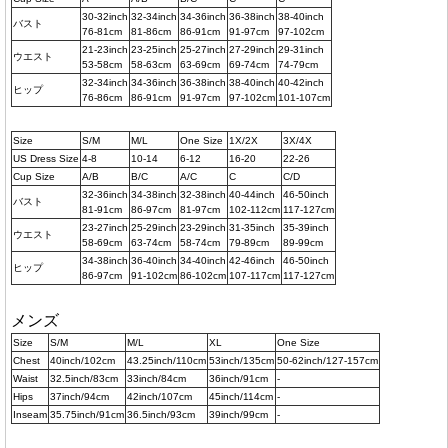
30-32inch
32-34inch
34-36inch
36-38inch
38-40inch
バスト
76-81cm
81-86cm
86-91cm
91-97cm
97-102cm
21-23inch
23-25inch
25-27inch
27-29inch
29-31inch
ウエスト
53-58cm
58-63cm
63-69cm
69-74cm
74-79cm
32-34inch
34-36inch
36-38inch
38-40inch
40-42inch
ヒップ
76-86cm
86-91cm
91-97cm
97-102cm
101-107cm
Size
S/M
M/L
One Size
1X/2X
3X/4X
US Dress Size
4-8
10-14
6-12
16-20
22-26
Cup Size
A/B
B/C
A/C
C
C/D
32-36inch
34-38inch
32-38inch
40-44inch
46-50inch
バスト
81-91cm
86-97cm
81-97cm
102-112cm
117-127cm
23-27inch
25-29inch
23-29inch
31-35inch
35-39inch
ウエスト
58-69cm
63-74cm
58-74cm
79-89cm
89-99cm
34-38inch
36-40inch
34-40inch
42-46inch
46-50inch
ヒップ
86-97cm
91-102cm
86-102cm
107-117cm
117-127cm
メンズ
Size
S/M
M/L
XL
One Size
Chest
40inch/102cm
43.25inch/110cm
53inch/135cm
50-62inch/127-157cm
Waist
32.5inch/83cm
33inch/84cm
36inch/91cm
-
Hips
37inch/94cm
42inch/107cm
45inch/114cm
-
Inseam
35.75inch/91cm
36.5inch/93cm
39inch/99cm
-