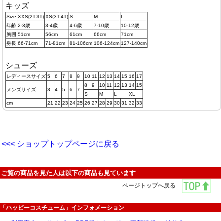
キッズ
Size
XXS(2T-3T)
XS(3T-4T)
S
M
L
年齢
2-3歳
3-4歳
4-6歳
7-10歳
10-12歳
胸囲
51cm
56cm
61cm
66cm
71cm
身長
66-71cm
71-81cm
81-106cm
106-124cm
127-140cm
シューズ
レディースサイズ
5
6
7
8
9
10
11
12
13
14
15
16
17
8
9
10
11
12
13
14
15
メンズサイズ
3
4
5
6
7
S
M
L
XL
cm
21
22
23
24
25
26
27
28
29
30
31
32
33
<<< ショップトップページに戻る
ご覧の商品を見た人は以下の商品も見ています
ページトップへ戻る
「ハッピーコスチューム」インフォメーション