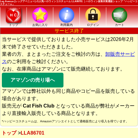
Leg Avenue (レッグアベニュー) の人気ハロウィンコスチューム LLA86701 ｜ハロウィン仮装衣装通販ショップ「ハッピーコ
スチューム」
トップ
お気に入り
利用案内
ログイン
カート
サービス終了
当サービスで提供しておりました小売サービスは2026年2月
末で終了させていただきました。
業者の方、まとまったご注文をご検討の方は、
卸販売サービ
ス
のご利用をご検討ください。
なお、在庫商品はアマゾンにて販売継続しております。
アマゾンの売り場へ
アマゾンでは弊社以外も同じ商品やコピー品を販売している
場合があります。
販売元が
Cat Fish Club
となっている商品が弊社がメーカー
より直接輸入販売している商品となります。
*ハッピーコスチュームは、Amazonアソシエイトとして適格販売により収入を得ています。
トップ
LLA86701