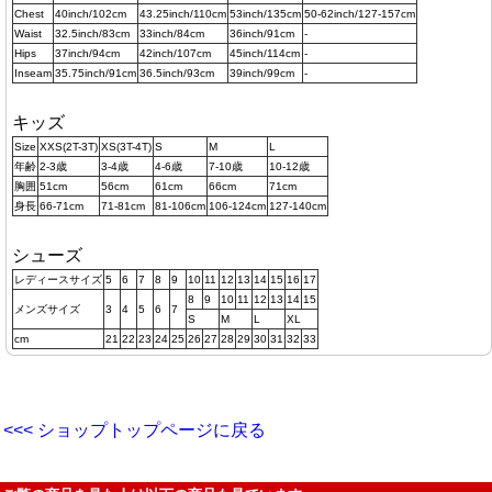
Chest
40inch/102cm
43.25inch/110cm
53inch/135cm
50-62inch/127-157cm
Waist
32.5inch/83cm
33inch/84cm
36inch/91cm
-
Hips
37inch/94cm
42inch/107cm
45inch/114cm
-
Inseam
35.75inch/91cm
36.5inch/93cm
39inch/99cm
-
キッズ
Size
XXS(2T-3T)
XS(3T-4T)
S
M
L
年齢
2-3歳
3-4歳
4-6歳
7-10歳
10-12歳
胸囲
51cm
56cm
61cm
66cm
71cm
身長
66-71cm
71-81cm
81-106cm
106-124cm
127-140cm
シューズ
レディースサイズ
5
6
7
8
9
10
11
12
13
14
15
16
17
8
9
10
11
12
13
14
15
メンズサイズ
3
4
5
6
7
S
M
L
XL
cm
21
22
23
24
25
26
27
28
29
30
31
32
33
<<< ショップトップページに戻る