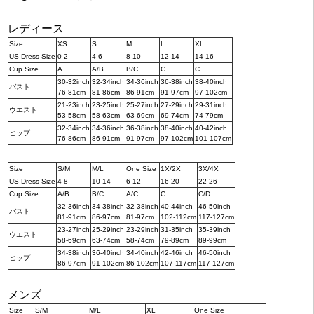
レディース
Size
XS
S
M
L
XL
US Dress Size
0-2
4-6
8-10
12-14
14-16
Cup Size
A
A/B
B/C
C
C
30-32inch
32-34inch
34-36inch
36-38inch
38-40inch
バスト
76-81cm
81-86cm
86-91cm
91-97cm
97-102cm
21-23inch
23-25inch
25-27inch
27-29inch
29-31inch
ウエスト
53-58cm
58-63cm
63-69cm
69-74cm
74-79cm
32-34inch
34-36inch
36-38inch
38-40inch
40-42inch
ヒップ
76-86cm
86-91cm
91-97cm
97-102cm
101-107cm
Size
S/M
M/L
One Size
1X/2X
3X/4X
US Dress Size
4-8
10-14
6-12
16-20
22-26
Cup Size
A/B
B/C
A/C
C
C/D
32-36inch
34-38inch
32-38inch
40-44inch
46-50inch
バスト
81-91cm
86-97cm
81-97cm
102-112cm
117-127cm
23-27inch
25-29inch
23-29inch
31-35inch
35-39inch
ウエスト
58-69cm
63-74cm
58-74cm
79-89cm
89-99cm
34-38inch
36-40inch
34-40inch
42-46inch
46-50inch
ヒップ
86-97cm
91-102cm
86-102cm
107-117cm
117-127cm
メンズ
Size
S/M
M/L
XL
One Size