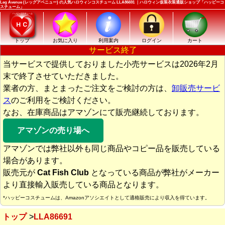
Leg Avenue (レッグアベニュー) の人気ハロウィンコスチューム LLA86691 ｜ハロウィン仮装衣装通販ショップ「ハッピーコ
スチューム」
トップ
お気に入り
利用案内
ログイン
カート
サービス終了
当サービスで提供しておりました小売サービスは2026年2月
末で終了させていただきました。
業者の方、まとまったご注文をご検討の方は、
卸販売サービ
ス
のご利用をご検討ください。
なお、在庫商品はアマゾンにて販売継続しております。
アマゾンの売り場へ
アマゾンでは弊社以外も同じ商品やコピー品を販売している
場合があります。
販売元が
Cat Fish Club
となっている商品が弊社がメーカー
より直接輸入販売している商品となります。
*ハッピーコスチュームは、Amazonアソシエイトとして適格販売により収入を得ています。
トップ
LLA86691