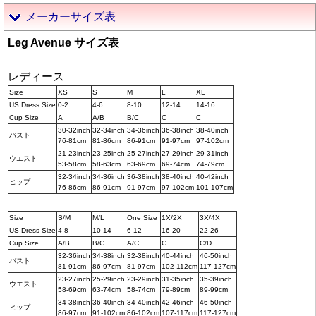
メーカーサイズ表
Leg Avenue サイズ表
レディース
Size
XS
S
M
L
XL
US Dress Size
0-2
4-6
8-10
12-14
14-16
Cup Size
A
A/B
B/C
C
C
30-32inch
32-34inch
34-36inch
36-38inch
38-40inch
バスト
76-81cm
81-86cm
86-91cm
91-97cm
97-102cm
21-23inch
23-25inch
25-27inch
27-29inch
29-31inch
ウエスト
53-58cm
58-63cm
63-69cm
69-74cm
74-79cm
32-34inch
34-36inch
36-38inch
38-40inch
40-42inch
ヒップ
76-86cm
86-91cm
91-97cm
97-102cm
101-107cm
Size
S/M
M/L
One Size
1X/2X
3X/4X
US Dress Size
4-8
10-14
6-12
16-20
22-26
Cup Size
A/B
B/C
A/C
C
C/D
32-36inch
34-38inch
32-38inch
40-44inch
46-50inch
バスト
81-91cm
86-97cm
81-97cm
102-112cm
117-127cm
23-27inch
25-29inch
23-29inch
31-35inch
35-39inch
ウエスト
58-69cm
63-74cm
58-74cm
79-89cm
89-99cm
34-38inch
36-40inch
34-40inch
42-46inch
46-50inch
ヒップ
86-97cm
91-102cm
86-102cm
107-117cm
117-127cm