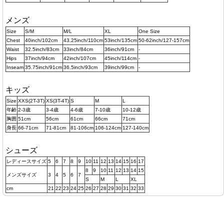
メンズ
Size
S/M
M/L
XL
One Size
Chest
40inch/102cm
43.25inch/110cm
53inch/135cm
50-62inch/127-157cm
Waist
32.5inch/83cm
33inch/84cm
36inch/91cm
-
Hips
37inch/94cm
42inch/107cm
45inch/114cm
-
Inseam
35.75inch/91cm
36.5inch/93cm
39inch/99cm
-
キッズ
Size
XXS(2T-3T)
XS(3T-4T)
S
M
L
年齢
2-3歳
3-4歳
4-6歳
7-10歳
10-12歳
胸囲
51cm
56cm
61cm
66cm
71cm
身長
66-71cm
71-81cm
81-106cm
106-124cm
127-140cm
シューズ
レディースサイズ
5
6
7
8
9
10
11
12
13
14
15
16
17
8
9
10
11
12
13
14
15
メンズサイズ
3
4
5
6
7
S
M
L
XL
cm
21
22
23
24
25
26
27
28
29
30
31
32
33