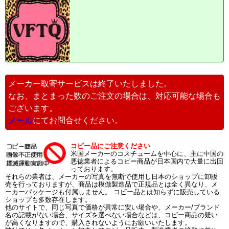
メーカー取寄サービスは終了いたしました。
なお、まとまった数のご注文の場合は、対応可能な場合も
ございます。
メール
にてお問合せください。
コピー品にご注意ください
米国メーカーのコスチュームを中心に、主に中国の
悪徳業者によるコピー商品が日本国内で大量に出回
っております。
それらの業者は、メーカーの写真を無断で使用し日本のショップに卸販
売を行っておりますが、商品は模倣製造品で正規品とは全く異なり、メ
ーカーパッケージも付属しません。 コピー品とは知らずに販売している
ショップも多数存在します。
他のサイトで、同じ写真で価格が異常に安い場合や、メーカー/ブランド
名の記載がない場合、サイズを選べない場合などは、コピー商品の疑い
が高くなりますので、購入されないようにお願いいたします。