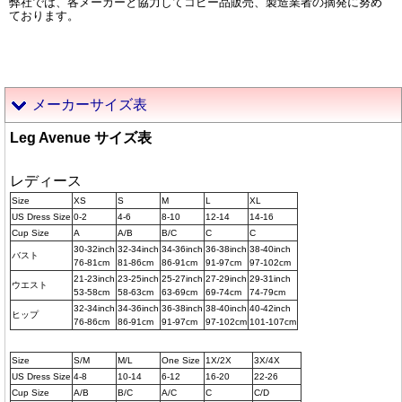
弊社では、各メーカーと協力してコピー品販売、製造業者の摘発に努め
ております。
メーカーサイズ表
Leg Avenue サイズ表
レディース
Size
XS
S
M
L
XL
US Dress Size
0-2
4-6
8-10
12-14
14-16
Cup Size
A
A/B
B/C
C
C
30-32inch
32-34inch
34-36inch
36-38inch
38-40inch
バスト
76-81cm
81-86cm
86-91cm
91-97cm
97-102cm
21-23inch
23-25inch
25-27inch
27-29inch
29-31inch
ウエスト
53-58cm
58-63cm
63-69cm
69-74cm
74-79cm
32-34inch
34-36inch
36-38inch
38-40inch
40-42inch
ヒップ
76-86cm
86-91cm
91-97cm
97-102cm
101-107cm
Size
S/M
M/L
One Size
1X/2X
3X/4X
US Dress Size
4-8
10-14
6-12
16-20
22-26
Cup Size
A/B
B/C
A/C
C
C/D