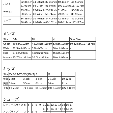
32-36inch
34-38inch
32-38inch
40-44inch
46-50inch
バスト
81-91cm
86-97cm
81-97cm
102-112cm
117-127cm
23-27inch
25-29inch
23-29inch
31-35inch
35-39inch
ウエスト
58-69cm
63-74cm
58-74cm
79-89cm
89-99cm
34-38inch
36-40inch
34-40inch
42-46inch
46-50inch
ヒップ
86-97cm
91-102cm
86-102cm
107-117cm
117-127cm
メンズ
Size
S/M
M/L
XL
One Size
Chest
40inch/102cm
43.25inch/110cm
53inch/135cm
50-62inch/127-157cm
Waist
32.5inch/83cm
33inch/84cm
36inch/91cm
-
Hips
37inch/94cm
42inch/107cm
45inch/114cm
-
Inseam
35.75inch/91cm
36.5inch/93cm
39inch/99cm
-
キッズ
Size
XXS(2T-3T)
XS(3T-4T)
S
M
L
年齢
2-3歳
3-4歳
4-6歳
7-10歳
10-12歳
胸囲
51cm
56cm
61cm
66cm
71cm
身長
66-71cm
71-81cm
81-106cm
106-124cm
127-140cm
シューズ
レディースサイズ
5
6
7
8
9
10
11
12
13
14
15
16
17
8
9
10
11
12
13
14
15
メンズサイズ
3
4
5
6
7