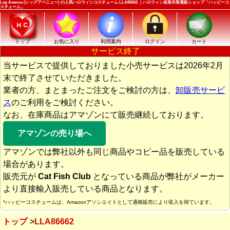
Leg Avenue (レッグアベニュー) の人気ハロウィンコスチューム LLA86662 ｜ハロウィン仮装衣装通販ショップ「ハッピーコ
スチューム」
トップ
お気に入り
利用案内
ログイン
カート
サービス終了
当サービスで提供しておりました小売サービスは2026年2月
末で終了させていただきました。
業者の方、まとまったご注文をご検討の方は、
卸販売サービ
ス
のご利用をご検討ください。
なお、在庫商品はアマゾンにて販売継続しております。
アマゾンの売り場へ
アマゾンでは弊社以外も同じ商品やコピー品を販売している
場合があります。
販売元が
Cat Fish Club
となっている商品が弊社がメーカー
より直接輸入販売している商品となります。
*ハッピーコスチュームは、Amazonアソシエイトとして適格販売により収入を得ています。
トップ
LLA86662