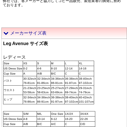
弊社では、各メーカーと協力してコピー品販売、製造業者の摘発に努め
ております。
メーカーサイズ表
Leg Avenue サイズ表
レディース
Size
XS
S
M
L
XL
US Dress Size
0-2
4-6
8-10
12-14
14-16
Cup Size
A
A/B
B/C
C
C
30-32inch
32-34inch
34-36inch
36-38inch
38-40inch
バスト
76-81cm
81-86cm
86-91cm
91-97cm
97-102cm
21-23inch
23-25inch
25-27inch
27-29inch
29-31inch
ウエスト
53-58cm
58-63cm
63-69cm
69-74cm
74-79cm
32-34inch
34-36inch
36-38inch
38-40inch
40-42inch
ヒップ
76-86cm
86-91cm
91-97cm
97-102cm
101-107cm
Size
S/M
M/L
One Size
1X/2X
3X/4X
US Dress Size
4-8
10-14
6-12
16-20
22-26
Cup Size
A/B
B/C
A/C
C
C/D