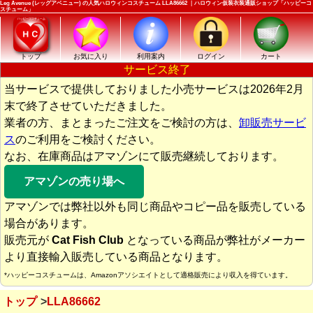
Leg Avenue (レッグアベニュー) の人気ハロウィンコスチューム LLA86662 ｜ハロウィン仮装衣装通販ショップ「ハッピーコ
スチューム」
トップ
お気に入り
利用案内
ログイン
カート
サービス終了
当サービスで提供しておりました小売サービスは2026年2月
末で終了させていただきました。
業者の方、まとまったご注文をご検討の方は、
卸販売サービ
ス
のご利用をご検討ください。
なお、在庫商品はアマゾンにて販売継続しております。
アマゾンの売り場へ
アマゾンでは弊社以外も同じ商品やコピー品を販売している
場合があります。
販売元が
Cat Fish Club
となっている商品が弊社がメーカー
より直接輸入販売している商品となります。
*ハッピーコスチュームは、Amazonアソシエイトとして適格販売により収入を得ています。
トップ
LLA86662