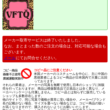
メーカー取寄サービスは終了いたしました。
なお、まとまった数のご注文の場合は、対応可能な場合も
ございます。
メール
にてお問合せください。
コピー品にご注意ください
米国メーカーのコスチュームを中心に、主に中国の
悪徳業者によるコピー商品が日本国内で大量に出回
っております。
それらの業者は、メーカーの写真を無断で使用し日本のショップに卸販
売を行っておりますが、商品は模倣製造品で正規品とは全く異なり、メ
ーカーパッケージも付属しません。 コピー品とは知らずに販売している
ショップも多数存在します。
他のサイトで、同じ写真で価格が異常に安い場合や、メーカー/ブランド
名の記載がない場合、サイズを選べない場合などは、コピー商品の疑い
が高くなりますので、購入されないようにお願いいたします。