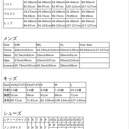
32-36inch
34-38inch
32-38inch
40-44inch
46-50inch
バスト
81-91cm
86-97cm
81-97cm
102-112cm
117-127cm
23-27inch
25-29inch
23-29inch
31-35inch
35-39inch
ウエスト
58-69cm
63-74cm
58-74cm
79-89cm
89-99cm
34-38inch
36-40inch
34-40inch
42-46inch
46-50inch
ヒップ
86-97cm
91-102cm
86-102cm
107-117cm
117-127cm
メンズ
Size
S/M
M/L
XL
One Size
Chest
40inch/102cm
43.25inch/110cm
53inch/135cm
50-62inch/127-157cm
Waist
32.5inch/83cm
33inch/84cm
36inch/91cm
-
Hips
37inch/94cm
42inch/107cm
45inch/114cm
-
Inseam
35.75inch/91cm
36.5inch/93cm
39inch/99cm
-
キッズ
Size
XXS(2T-3T)
XS(3T-4T)
S
M
L
年齢
2-3歳
3-4歳
4-6歳
7-10歳
10-12歳
胸囲
51cm
56cm
61cm
66cm
71cm
身長
66-71cm
71-81cm
81-106cm
106-124cm
127-140cm
シューズ
レディースサイズ
5
6
7
8
9
10
11
12
13
14
15
16
17
8
9
10
11
12
13
14
15
メンズサイズ
3
4
5
6
7