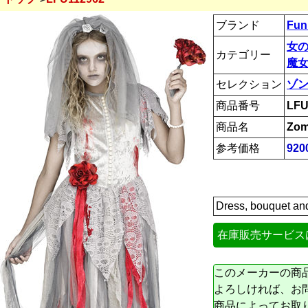
ブランド
Fun
女
カテゴリー
魔女
セレクション
ゾ
商品番号
LFU
商品名
Zom
参考価格
92
Dress, bouquet and
在庫販売サービス
このメーカーの商
よろしければ、お
商品によってお取