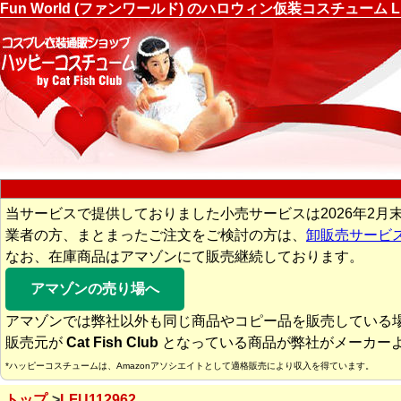
Fun World (ファンワールド) のハロウィン仮装コスチュー
当サービスで提供しておりました小売サービスは2026年2月
業者の方、まとまったご注文をご検討の方は、
卸販売サービ
なお、在庫商品はアマゾンにて販売継続しております。
アマゾンの売り場へ
アマゾンでは弊社以外も同じ商品やコピー品を販売している
販売元が
Cat Fish Club
となっている商品が弊社がメーカー
*ハッピーコスチュームは、Amazonアソシエイトとして適格販売により収入を得ています。
トップ
LFU112962