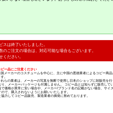
ビスは終了いたしました。
数のご注文の場合は、対応可能な場合もございます。
せください。
コピー品にご注意ください
米国メーカーのコスチュームを中心に、主に中国の悪徳業者によるコピー商品
ます。
それらの業者は、メーカーの写真を無断で使用し日本のショップに卸販売を行
なり、メーカーパッケージも付属しません。 コピー品とは知らずに販売して
真で価格が異常に安い場合や、メーカー/ブランド名の記載がない場合、サイ
すので、購入されないようにお願いいたします。
と協力してコピー品販売、製造業者の摘発に努めております。