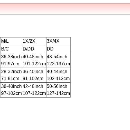
M/L
1X/2X
3X/4X
B/C
D/DD
DD
h
36-38inch
40-48inch
48-54inch
91-97cm
101-122cm
122-137cm
h
28-32inch
36-40inch
40-44inch
71-81cm
91-102cm
102-112cm
h
38-40inch
42-48inch
50-56inch
97-102cm
107-122cm
127-142cm