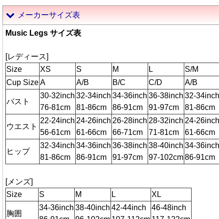
メーカーサイズ表
Music Legs サイズ表
[レディース]
Size
XS
S
M
L
S/M
Cup Size
A
A/B
B/C
C/D
A/B
30-32inch
32-34inch
34-36inch
36-38inch
32-34inc
バスト
76-81cm
81-86cm
86-91cm
91-97cm
81-86cm
22-24inch
24-26inch
26-28inch
28-32inch
24-26inc
ウエスト
56-61cm
61-66cm
66-71cm
71-81cm
61-66cm
32-34inch
34-36inch
36-38inch
38-40inch
34-36inc
ヒップ
81-86cm
86-91cm
91-97cm
97-102cm
86-91cm
[メンズ]
Size
S
M
L
XL
34-36inch
38-40inch
42-44inch
46-48inch
胸囲