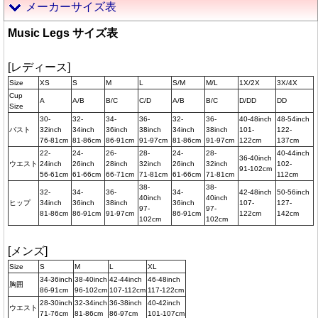
メーカーサイズ表
Music Legs サイズ表
[レディース]
Size
XS
S
M
L
S/M
M/L
1X/2X
3X/4X
Cup
A
A/B
B/C
C/D
A/B
B/C
D/DD
DD
Size
30-
32-
34-
36-
32-
36-
40-48inch
48-54inch
バスト
32inch
34inch
36inch
38inch
34inch
38inch
101-
122-
76-81cm
81-86cm
86-91cm
91-97cm
81-86cm
91-97cm
122cm
137cm
22-
24-
26-
28-
24-
28-
40-44inch
36-40inch
ウエスト
24inch
26inch
28inch
32inch
26inch
32inch
102-
91-102cm
56-61cm
61-66cm
66-71cm
71-81cm
61-66cm
71-81cm
112cm
38-
38-
32-
34-
36-
34-
42-48inch
50-56inch
40inch
40inch
ヒップ
34inch
36inch
38inch
36inch
107-
127-
97-
97-
81-86cm
86-91cm
91-97cm
86-91cm
122cm
142cm
102cm
102cm
[メンズ]
Size
S
M
L
XL
34-36inch
38-40inch
42-44inch
46-48inch
胸囲
86-91cm
96-102cm
107-112cm
117-122cm
28-30inch
32-34inch
36-38inch
40-42inch
ウエスト
71-76cm
81-86cm
86-97cm
101-107cm