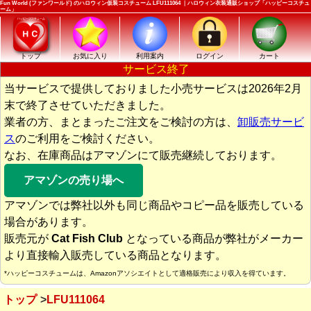
Fun World (ファンワールド) のハロウィン仮装コスチューム LFU111064 ｜ハロウィン衣装通販ショップ「ハッピーコスチュ
ーム」
トップ
お気に入り
利用案内
ログイン
カート
サービス終了
当サービスで提供しておりました小売サービスは2026年2月
末で終了させていただきました。
業者の方、まとまったご注文をご検討の方は、
卸販売サービ
ス
のご利用をご検討ください。
なお、在庫商品はアマゾンにて販売継続しております。
アマゾンの売り場へ
アマゾンでは弊社以外も同じ商品やコピー品を販売している
場合があります。
販売元が
Cat Fish Club
となっている商品が弊社がメーカー
より直接輸入販売している商品となります。
*ハッピーコスチュームは、Amazonアソシエイトとして適格販売により収入を得ています。
トップ
LFU111064