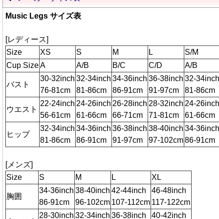
Music Legs サイズ表
[レディース]
Size
XS
S
M
L
S/M
Cup Size
A
A/B
B/C
C/D
A/B
30-32inch
32-34inch
34-36inch
36-38inch
32-34inc
バスト
76-81cm
81-86cm
86-91cm
91-97cm
81-86cm
22-24inch
24-26inch
26-28inch
28-32inch
24-26inc
ウエスト
56-61cm
61-66cm
66-71cm
71-81cm
61-66cm
32-34inch
34-36inch
36-38inch
38-40inch
34-36inc
ヒップ
81-86cm
86-91cm
91-97cm
97-102cm
86-91cm
[メンズ]
Size
S
M
L
XL
34-36inch
38-40inch
42-44inch
46-48inch
胸囲
86-91cm
96-102cm
107-112cm
117-122cm
28-30inch
32-34inch
36-38inch
40-42inch