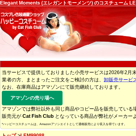
Elegant Moments (エレガントモーメンツ) のコスチュ
当サービスで提供しておりました小売サービスは2026年2月
業者の方、まとまったご注文をご検討の方は、
卸販売サービ
なお、在庫商品はアマゾンにて販売継続しております。
アマゾンの売り場へ
アマゾンでは弊社以外も同じ商品やコピー品を販売している
販売元が
Cat Fish Club
となっている商品が弊社がメーカー
*ハッピーコスチュームは、Amazonアソシエイトとして適格販売により収入を得ています。
トップ
LEM99088