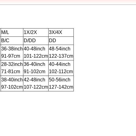
M/L
1X/2X
3X/4X
B/C
D/DD
DD
h
36-38inch
40-48inch
48-54inch
91-97cm
101-122cm
122-137cm
h
28-32inch
36-40inch
40-44inch
71-81cm
91-102cm
102-112cm
h
38-40inch
42-48inch
50-56inch
97-102cm
107-122cm
127-142cm