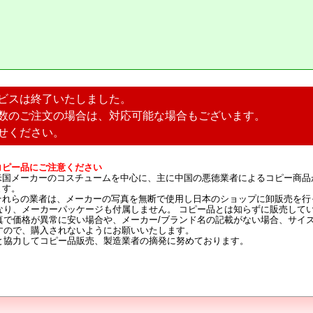
ビスは終了いたしました。
数のご注文の場合は、対応可能な場合もございます。
せください。
コピー品にご注意ください
米国メーカーのコスチュームを中心に、主に中国の悪徳業者によるコピー商品
ます。
それらの業者は、メーカーの写真を無断で使用し日本のショップに卸販売を行
なり、メーカーパッケージも付属しません。 コピー品とは知らずに販売して
真で価格が異常に安い場合や、メーカー/ブランド名の記載がない場合、サイ
すので、購入されないようにお願いいたします。
と協力してコピー品販売、製造業者の摘発に努めております。