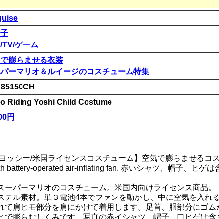
guise
の子
/TV/ゲーム
気で膨らませる衣装
ーパーマリオ＆ルイージのコスチューム特集
85150CH
io Riding Yoshi Child Costume
00円
ヨッシー/米国ライセンスコスチューム】空気で膨らませるコスチューム
s with battery-operated air-inflating fan. 赤いシャ
スーパーマリオのコスチューム。米国内向けライセンス商品。
ステル素材。単３電池4本でファンを動かし、中に空気を入れ
れて肩ヒモ部分を肩にかけて着用します。足首、胴部分にゴム
とで膨らむしくみです。写真の赤イシャツ、帽子、口ヒゲは含まれ