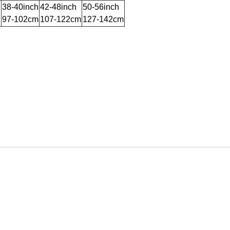
h
38-40inch
42-48inch
50-56inch
97-102cm
107-122cm
127-142cm