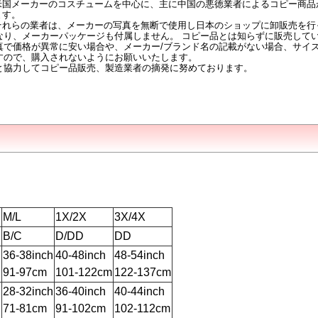
米国メーカーのコスチュームを中心に、主に中国の悪徳業者によるコピー商品
ます。
それらの業者は、メーカーの写真を無断で使用し日本のショップに卸販売を行
なり、メーカーパッケージも付属しません。 コピー品とは知らずに販売して
真で価格が異常に安い場合や、メーカー/ブランド名の記載がない場合、サイ
すので、購入されないようにお願いいたします。
と協力してコピー品販売、製造業者の摘発に努めております。
M/L
1X/2X
3X/4X
B/C
D/DD
DD
h
36-38inch
40-48inch
48-54inch
91-97cm
101-122cm
122-137cm
h
28-32inch
36-40inch
40-44inch
71-81cm
91-102cm
102-112cm