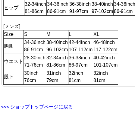
32-34inch
34-36inch
36-38inch
38-40inch
34-36inc
ヒップ
81-86cm
86-91cm
91-97cm
97-102cm
86-91cm
[メンズ]
Size
S
M
L
XL
34-36inch
38-40inch
42-44inch
46-48inch
胸囲
86-91cm
96-102cm
107-112cm
117-122cm
28-30inch
32-34inch
36-38inch
40-42inch
ウエスト
71-76cm
81-86cm
86-97cm
101-107cm
30inch
31inch
32inch
32inch
股下
76cm
79cm
81cm
81cm
<<< ショップトップページに戻る