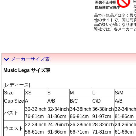
品で正規品とは全く異
他のサイトで、同じ写
品の疑いが高くなりま
弊社では、各メーカー
メーカーサイズ表
Music Legs サイズ表
[レディース]
Size
XS
S
M
L
S/M
Cup Size
A
A/B
B/C
C/D
A/B
30-32inch
32-34inch
34-36inch
36-38inch
32-34inc
バスト
76-81cm
81-86cm
86-91cm
91-97cm
81-86cm
22-24inch
24-26inch
26-28inch
28-32inch
24-26inc
ウエスト
56-61cm
61-66cm
66-71cm
71-81cm
61-66cm