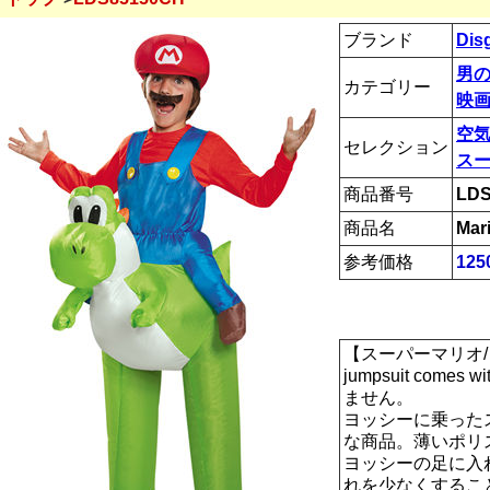
ブランド
Dis
男
カテゴリー
映画
空
セレクション
ス
商品番号
LDS
商品名
Mar
参考価格
125
【スーパーマリオ/
jumpsuit come
ません。
ヨッシーに乗った
な商品。薄いポリ
ヨッシーの足に入
れを少なくするこ