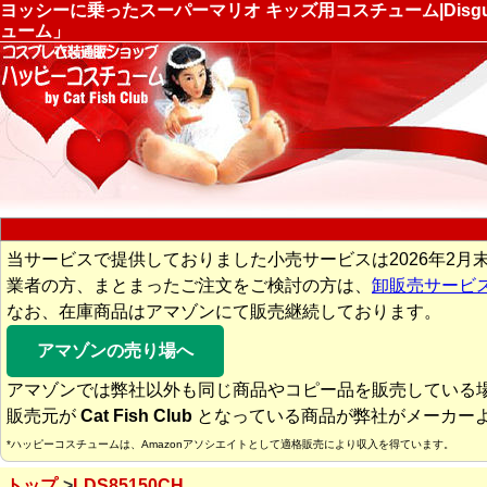
ヨッシーに乗ったスーパーマリオ キッズ用コスチューム|Disgu
ューム」
当サービスで提供しておりました小売サービスは2026年2月
業者の方、まとまったご注文をご検討の方は、
卸販売サービ
なお、在庫商品はアマゾンにて販売継続しております。
アマゾンの売り場へ
アマゾンでは弊社以外も同じ商品やコピー品を販売している
販売元が
Cat Fish Club
となっている商品が弊社がメーカー
*ハッピーコスチュームは、Amazonアソシエイトとして適格販売により収入を得ています。
トップ
LDS85150CH