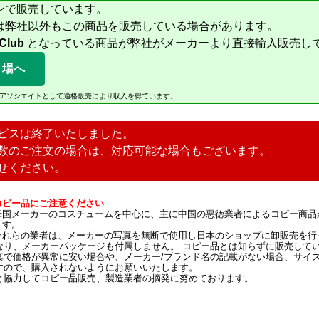
ンで販売しています。
は弊社以外もこの商品を販売している場合があります。
 Club
となっている商品が弊社がメーカーより直接輸入販売し
り場へ
Amazonアソシエイトとして適格販売により収入を得ています。
ビスは終了いたしました。
数のご注文の場合は、対応可能な場合もございます。
せください。
コピー品にご注意ください
米国メーカーのコスチュームを中心に、主に中国の悪徳業者によるコピー商品
ます。
それらの業者は、メーカーの写真を無断で使用し日本のショップに卸販売を行
なり、メーカーパッケージも付属しません。 コピー品とは知らずに販売して
真で価格が異常に安い場合や、メーカー/ブランド名の記載がない場合、サイ
すので、購入されないようにお願いいたします。
と協力してコピー品販売、製造業者の摘発に努めております。