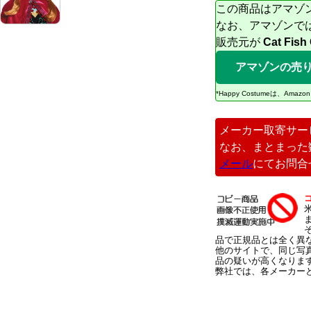
この商品はアマゾ
なお、アマゾンで
販売元が
Cat Fish
アマゾンの売
*Happy Costumeは、
メーカー取寄サー
なお、まとまった
メール
にてお問合
品で正規品とは全く異
他のサイトで、同じ写
品の疑いが高くなりま
弊社では、各メーカー