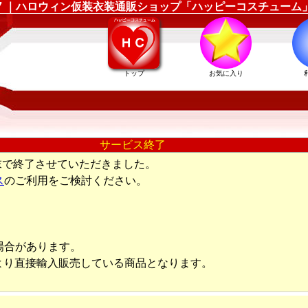
82467 ｜ハロウィン仮装衣装通販ショップ「ハッピーコスチューム
トップ
お気に入り
サービス終了
末で終了させていただきました。
ス
のご利用をご検討ください。
場合があります。
より直接輸入販売している商品となります。