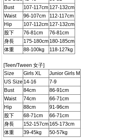
Bust
107-117cm
127-132cm
Waist
96-107cm
112-117cm
Hip
107-112cm
127-132cm
股下
76-81cm
76-81cm
身長
175-180cm
180-185cm
体重
88-100kg
118-127kg
[Teen/Tween 女子]
Size
Girls XL
Junior Girls M
US Size
14-16
7-9
Bust
84cm
86-91cm
Waist
74cm
66-71cm
Hip
88cm
91-96cm
股下
68-71cm
66-71cm
身長
152-157cm
165-173cm
体重
39-45kg
50-57kg