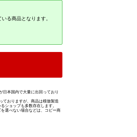
ている商品となります。
が日本国内で大量に出回っており
っておりますが、商品は模倣製造
いるショップも多数存在します。
ズを選べない場合などは、コピー商