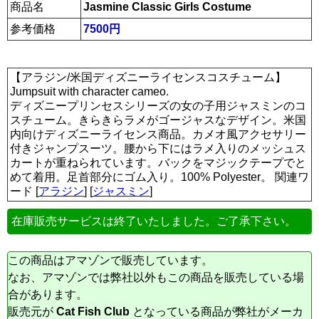
商品名
Jasmine Classic Girls Costume
参考価格
7500円
【アラジン/米国ディズニーライセンスコスチューム】
Jumpsuit with character cameo.
ディズニープリンセスシリーズの女の子用ジャスミンのコ
スチューム。きらきらラメがゴージャスなデザイン。米国
内向けディズニーライセンス商品。カメオ風アクセサリー
付きジャンプスーツ。腰から下にはラメ入りのメッシュス
カートが重ねられています。バックをマジックテープでと
めて着用。足首部分にゴム入り。100% Polyester。 関連ワ
ード [
アラジン
] [
ジャスミン
]
在庫販売サービスは終了いたしました。ご了承下さい。
この商品はアマゾンで販売しています。
なお、アマゾンでは弊社以外もこの商品を販売している場
合があります。
販売元が
Cat Fish Club
となっている商品が弊社がメーカ