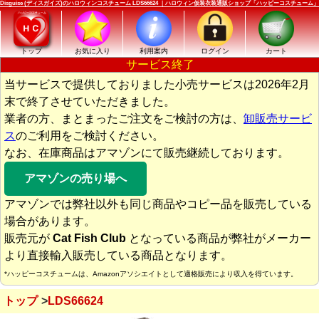
Disguise (ディスガイズ)のハロウィンコスチューム LDS66624 ｜ハロウィン仮装衣装通販ショップ「ハッピーコスチューム」
トップ
お気に入り
利用案内
ログイン
カート
サービス終了
当サービスで提供しておりました小売サービスは2026年2月
末で終了させていただきました。
業者の方、まとまったご注文をご検討の方は、
卸販売サービ
ス
のご利用をご検討ください。
なお、在庫商品はアマゾンにて販売継続しております。
アマゾンの売り場へ
アマゾンでは弊社以外も同じ商品やコピー品を販売している
場合があります。
販売元が
Cat Fish Club
となっている商品が弊社がメーカー
より直接輸入販売している商品となります。
*ハッピーコスチュームは、Amazonアソシエイトとして適格販売により収入を得ています。
トップ
LDS66624