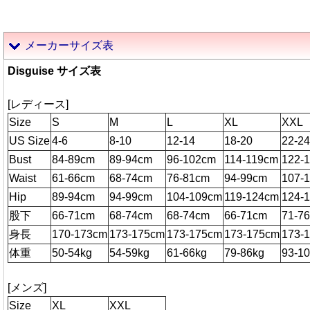
メーカーサイズ表
Disguise サイズ表
[レディース]
Size
S
M
L
XL
XXL
US Size
4-6
8-10
12-14
18-20
22-24
Bust
84-89cm
89-94cm
96-102cm
114-119cm
122-
Waist
61-66cm
68-74cm
76-81cm
94-99cm
107-
Hip
89-94cm
94-99cm
104-109cm
119-124cm
124-
股下
66-71cm
68-74cm
68-74cm
66-71cm
71-7
身長
170-173cm
173-175cm
173-175cm
173-175cm
173-
体重
50-54kg
54-59kg
61-66kg
79-86kg
93-1
[メンズ]
Size
XL
XXL