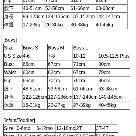
Hip
67cm
77cm
81cm
91cm
股下
46-51cm
53-58cm
61-66cm
63-68cm
身長
99-123cm
124-135cm
137-152cm
142-147cm
体重
17-23kg
26-30kg
30-38kg
40-45kg
[Boys]
Size
Boys S
Boys M
Boys L
-
US Size
4-6
7-8
10-12
10.5-12.5 Plus
Bust
66cm
67cm
71cm
80cm
Waist
60cm
62cm
67cm
79cm
Hip
66cm
70cm
76cm
86cm
股下
48-51cm
53-58cm
61-66cm
63-68cm
身長
122-126cm
127-136cm
137-149cm
140-145cm
体重
16-21kg
22-27kg
27-39kg
40-45kg
[Infant/Toddler]
Size
0-6mo
6-12mo
12-18mo
2T
3T-4T