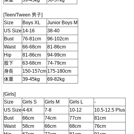
[Teen/Tween 男子]
Size
Boys XL
Junior Boys M
US Size
14-16
38-40
Bust
76-81cm
96-102cm
Waist
66-68cm
81-86cm
Hip
81-86cm
94-99cm
股下
63-68cm
74-79cm
身長
150-157cm
175-180cm
体重
39-45kg
69-82kg
[Girls]
Size
Girls S
Girls M
Girls L
-
US Size
4-6X
7-8
10-12
10.5-12.5 Plus
Bust
66cm
74cm
77cm
81cm
Waist
58cm
66cm
68cm
76cm