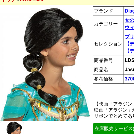
ブランド
Dis
女
カテゴリー
ウィ
プ
セレクション
【
【
商品番号
LDS
商品名
Jas
参考価格
37
【映画「アラジン
映画「アラジン」
リボンでとめてありま
在庫販売サービス