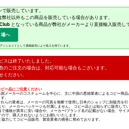
ンで販売しています。
は弊社以外もこの商品を販売している場合があります。
 Club
となっている商品が弊社がメーカーより直接輸入販売し
り場へ
Amazonアソシエイトとして適格販売により収入を得ています。
ビスは終了いたしました。
数のご注文の場合は、対応可能な場合もございます。
せください。
コピー品にご注意ください
米国メーカーのコスチュームを中心に、主に中国の悪徳業者によるコピー商品
ます。
それらの業者は、メーカーの写真を無断で使用し日本のショップに卸販売を行
なり、メーカーパッケージも付属しません。 コピー品とは知らずに販売して
真で価格が異常に安い場合や、メーカー/ブランド名の記載がない場合、サイ
すので、購入されないようにお願いいたします。
と協力してコピー品販売、製造業者の摘発に努めております。