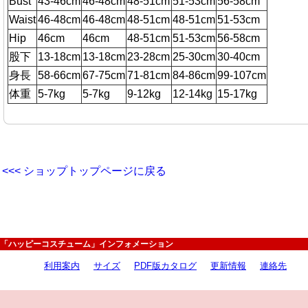
Bust
43-46cm
46-48cm
48-51cm
51-53cm
56-58cm
Waist
46-48cm
46-48cm
48-51cm
48-51cm
51-53cm
Hip
46cm
46cm
48-51cm
51-53cm
56-58cm
股下
13-18cm
13-18cm
23-28cm
25-30cm
30-40cm
身長
58-66cm
67-75cm
71-81cm
84-86cm
99-107cm
体重
5-7kg
5-7kg
9-12kg
12-14kg
15-17kg
<<< ショップトップページに戻る
「ハッピーコスチューム」インフォメーション
利用案内
サイズ
PDF版カタログ
更新情報
連絡先