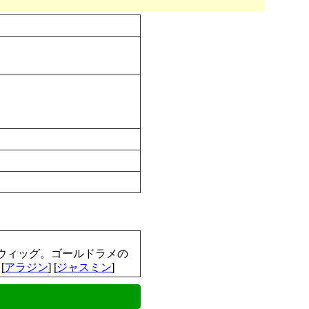
ウィッグ。ゴールドラメの
[
アラジン
] [
ジャスミン
]