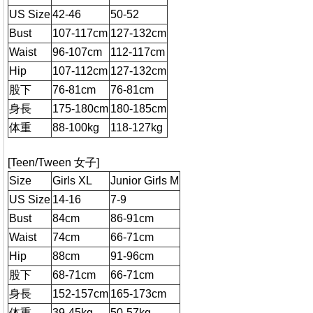
US Size
42-46
50-52
Bust
107-117cm
127-132cm
Waist
96-107cm
112-117cm
Hip
107-112cm
127-132cm
股下
76-81cm
76-81cm
身長
175-180cm
180-185cm
体重
88-100kg
118-127kg
[Teen/Tween 女子]
Size
Girls XL
Junior Girls M
US Size
14-16
7-9
Bust
84cm
86-91cm
Waist
74cm
66-71cm
Hip
88cm
91-96cm
股下
68-71cm
66-71cm
身長
152-157cm
165-173cm
体重
39-45kg
50-57kg