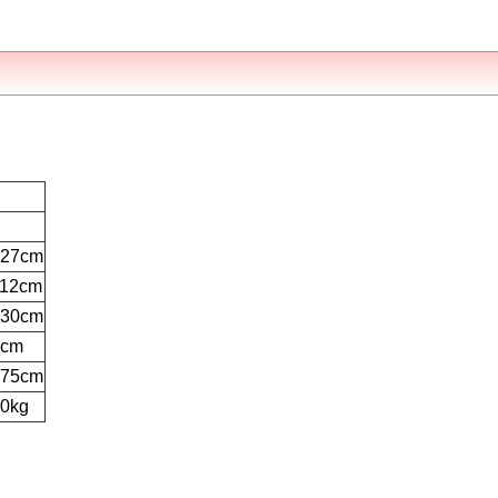
127cm
112cm
130cm
6cm
175cm
00kg