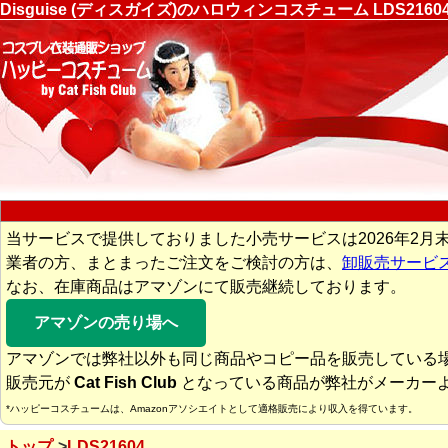
Disguise (ディスガイズ)のハロウィンコスチューム LDS
当サービスで提供しておりました小売サービスは2026年2月
業者の方、まとまったご注文をご検討の方は、
卸販売サービ
なお、在庫商品はアマゾンにて販売継続しております。
アマゾンの売り場へ
アマゾンでは弊社以外も同じ商品やコピー品を販売している
販売元が
Cat Fish Club
となっている商品が弊社がメーカー
*ハッピーコスチュームは、Amazonアソシエイトとして適格販売により収入を得ています。
トップ
LDS21604