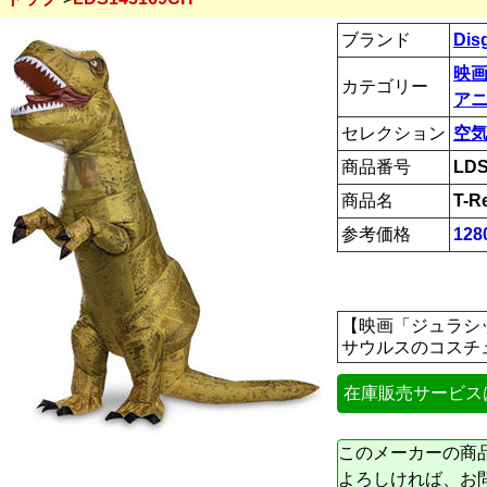
ブランド
Dis
映画
カテゴリー
ア
セレクション
空
商品番号
LDS
商品名
T-R
参考価格
128
【映画「ジュラシッ
サウルスのコスチ
在庫販売サービス
このメーカーの商
よろしければ、お