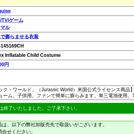
guise
/TV/ゲーム
ニマル
気で膨らませる衣装
145169CH
ex Inflatable Child Costume
00円
ク・ワールド」（Jurassic World）米国公式ライセンス商
ューム。子供用。ファンで簡単に膨らみます。単三電池使用。
は終了いたしました。ご了承下さい。
品は、以下の弊社卸販売先で取扱いがございます。
問合せください。