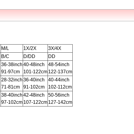
M/L
1X/2X
3X/4X
B/C
D/DD
DD
h
36-38inch
40-48inch
48-54inch
91-97cm
101-122cm
122-137cm
h
28-32inch
36-40inch
40-44inch
71-81cm
91-102cm
102-112cm
h
38-40inch
42-48inch
50-56inch
97-102cm
107-122cm
127-142cm