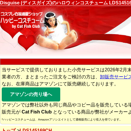
Disguise (ディスガイズ)のハロウィンコスチューム LDS
当サービスで提供しておりました小売サービスは2026年2月
業者の方、まとまったご注文をご検討の方は、
卸販売サービ
なお、在庫商品はアマゾンにて販売継続しております。
アマゾンの売り場へ
アマゾンでは弊社以外も同じ商品やコピー品を販売している
販売元が
Cat Fish Club
となっている商品が弊社がメーカー
*ハッピーコスチュームは、Amazonアソシエイトとして適格販売により収入を得ています。
トップ
LDS145169CH