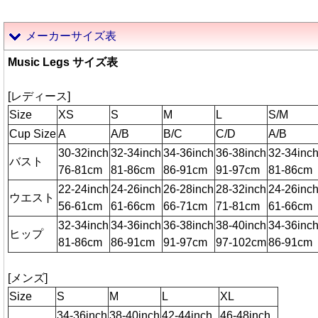
メーカーサイズ表
Music Legs サイズ表
[レディース]
Size
XS
S
M
L
S/M
Cup Size
A
A/B
B/C
C/D
A/B
30-32inch
32-34inch
34-36inch
36-38inch
32-34inc
バスト
76-81cm
81-86cm
86-91cm
91-97cm
81-86cm
22-24inch
24-26inch
26-28inch
28-32inch
24-26inc
ウエスト
56-61cm
61-66cm
66-71cm
71-81cm
61-66cm
32-34inch
34-36inch
36-38inch
38-40inch
34-36inc
ヒップ
81-86cm
86-91cm
91-97cm
97-102cm
86-91cm
[メンズ]
Size
S
M
L
XL
34-36inch
38-40inch
42-44inch
46-48inch