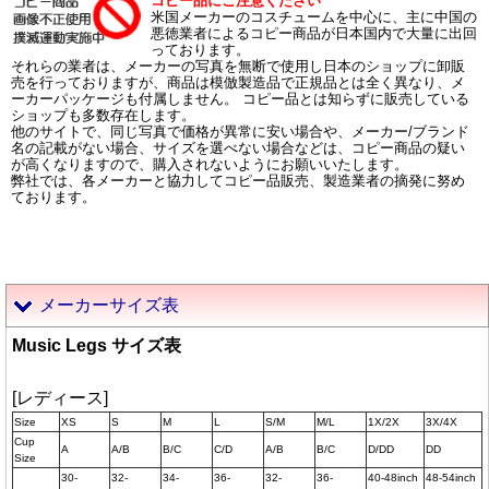
コピー品にご注意ください
米国メーカーのコスチュームを中心に、主に中国の
悪徳業者によるコピー商品が日本国内で大量に出回
っております。
それらの業者は、メーカーの写真を無断で使用し日本のショップに卸販
売を行っておりますが、商品は模倣製造品で正規品とは全く異なり、メ
ーカーパッケージも付属しません。 コピー品とは知らずに販売している
ショップも多数存在します。
他のサイトで、同じ写真で価格が異常に安い場合や、メーカー/ブランド
名の記載がない場合、サイズを選べない場合などは、コピー商品の疑い
が高くなりますので、購入されないようにお願いいたします。
弊社では、各メーカーと協力してコピー品販売、製造業者の摘発に努め
ております。
メーカーサイズ表
Music Legs サイズ表
[レディース]
Size
XS
S
M
L
S/M
M/L
1X/2X
3X/4X
Cup
A
A/B
B/C
C/D
A/B
B/C
D/DD
DD
Size
30-
32-
34-
36-
32-
36-
40-48inch
48-54inch