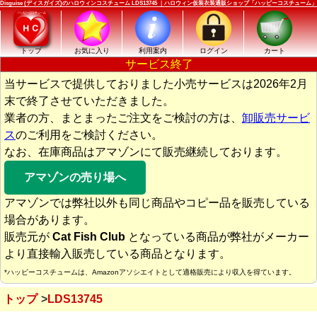
Disguise (ディスガイズ)のハロウィンコスチューム LDS13745 ｜ハロウィン仮装衣装通販ショップ「ハッピーコスチューム」
トップ
お気に入り
利用案内
ログイン
カート
サービス終了
当サービスで提供しておりました小売サービスは2026年2月
末で終了させていただきました。
業者の方、まとまったご注文をご検討の方は、
卸販売サービ
ス
のご利用をご検討ください。
なお、在庫商品はアマゾンにて販売継続しております。
アマゾンの売り場へ
アマゾンでは弊社以外も同じ商品やコピー品を販売している
場合があります。
販売元が
Cat Fish Club
となっている商品が弊社がメーカー
より直接輸入販売している商品となります。
*ハッピーコスチュームは、Amazonアソシエイトとして適格販売により収入を得ています。
トップ
LDS13745