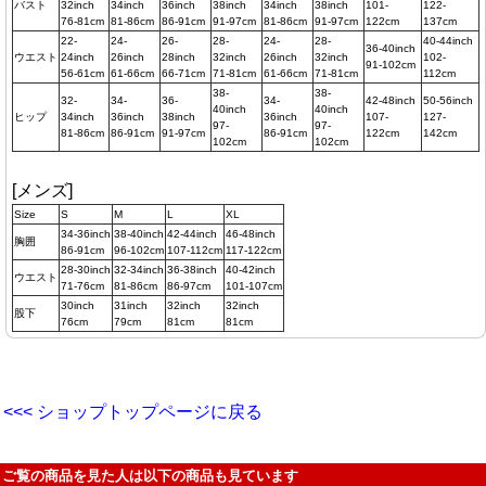
バスト
32inch
34inch
36inch
38inch
34inch
38inch
101-
122-
76-81cm
81-86cm
86-91cm
91-97cm
81-86cm
91-97cm
122cm
137cm
22-
24-
26-
28-
24-
28-
40-44inch
36-40inch
ウエスト
24inch
26inch
28inch
32inch
26inch
32inch
102-
91-102cm
56-61cm
61-66cm
66-71cm
71-81cm
61-66cm
71-81cm
112cm
38-
38-
32-
34-
36-
34-
42-48inch
50-56inch
40inch
40inch
ヒップ
34inch
36inch
38inch
36inch
107-
127-
97-
97-
81-86cm
86-91cm
91-97cm
86-91cm
122cm
142cm
102cm
102cm
[メンズ]
Size
S
M
L
XL
34-36inch
38-40inch
42-44inch
46-48inch
胸囲
86-91cm
96-102cm
107-112cm
117-122cm
28-30inch
32-34inch
36-38inch
40-42inch
ウエスト
71-76cm
81-86cm
86-97cm
101-107cm
30inch
31inch
32inch
32inch
股下
76cm
79cm
81cm
81cm
<<< ショップトップページに戻る
ご覧の商品を見た人は以下の商品も見ています