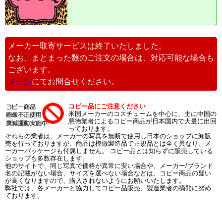
メーカー取寄サービスは終了いたしました。
なお、まとまった数のご注文の場合は、対応可能な場合も
ございます。
メール
にてお問合せください。
コピー品にご注意ください
米国メーカーのコスチュームを中心に、主に中国の
悪徳業者によるコピー商品が日本国内で大量に出回
っております。
それらの業者は、メーカーの写真を無断で使用し日本のショップに卸販
売を行っておりますが、商品は模倣製造品で正規品とは全く異なり、メ
ーカーパッケージも付属しません。 コピー品とは知らずに販売している
ショップも多数存在します。
他のサイトで、同じ写真で価格が異常に安い場合や、メーカー/ブランド
名の記載がない場合、サイズを選べない場合などは、コピー商品の疑い
が高くなりますので、購入されないようにお願いいたします。
弊社では、各メーカーと協力してコピー品販売、製造業者の摘発に努め
ております。