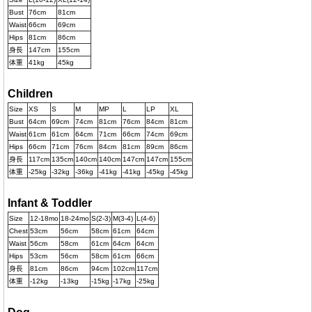
Bust
76cm
81cm
Waist
66cm
69cm
Hips
81cm
86cm
身長
147cm
155cm
体重
41kg
45kg
Children
Size
XS
S
M
MP
L
LP
XL
Bust
64cm
69cm
74cm
81cm
76cm
84cm
81cm
Waist
61cm
61cm
64cm
71cm
66cm
74cm
69cm
Hips
66cm
71cm
76cm
84cm
81cm
89cm
86cm
身長
117cm
135cm
140cm
140cm
147cm
147cm
155cm
体重
-25kg
-32kg
-36kg
-41kg
-41kg
-45kg
-45kg
Infant & Toddler
Size
12-18mo
18-24mo
S(2-3)
M(3-4)
L(4-6)
Chest
53cm
56cm
58cm
61cm
64cm
Waist
56cm
58cm
61cm
64cm
64cm
Hips
53cm
56cm
58cm
61cm
66cm
身長
81cm
86cm
94cm
102cm
117cm
体重
-12kg
-13kg
-15kg
-17kg
-25kg