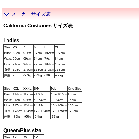
メーカーサイズ表
California Costumes サイズ表
Ladies
Size
XS
S
M
L
XL
Bust
89cm
91cm
97cm
102cm
107cm
Waist
66cm
69cm
74cm
79cm
84cm
Hips
91cm
94cm
99cm
104cm
109cm
身長
168cm
170cm
173cm
173cm
173cm
体重
-
-57kg
-64kg
-70kg
-77kg
Size
XXL
XXXL
S/M
M/L
One Size
Bust
114cm
119cm
91-97cm
102-107cm
98cm
Waist
91cm
97cm
69-74cm
79-84cm
75cm
Hips
117cm
124cm
94-99cm
104-109cm
100cm
身長
173cm
173cm
170-173cm
173-175cm
173cm
体重
-86kg
-95kg
-64kg
-77kg
-
Queen/Plus size
Size
1X
2X
3X