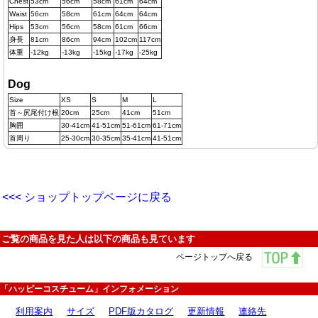
Chest
53cm
56cm
58cm
61cm
64cm
Waist
56cm
58cm
61cm
64cm
64cm
Hips
53cm
56cm
58cm
61cm
66cm
身長
81cm
86cm
94cm
102cm
117cm
体重
-12kg
-13kg
-15kg
-17kg
-25kg
Dog
Size
XS
S
M
L
首～尻尾付け根
20cm
25cm
41cm
51cm
胸囲
30-41cm
41-51cm
51-61cm
61-71cm
首周り
25-30cm
30-35cm
35-41cm
41-51cm
<<< ショップトップページに戻る
ご覧の商品を見た人は以下の商品も見ています
ページトップへ戻る
「ハッピーコスチューム」インフォメーション
利用案内
サイズ
PDF版カタログ
更新情報
連絡先