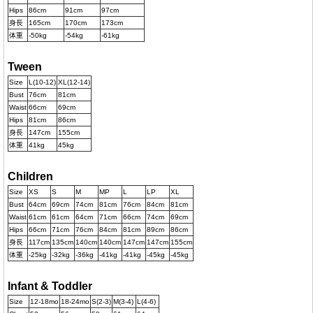
Hips
86cm
91cm
97cm
身長
165cm
170cm
173cm
体重
-50kg
-54kg
-61kg
Tween
Size
L(10-12)
XL(12-14)
Bust
76cm
81cm
Waist
66cm
69cm
Hips
81cm
86cm
身長
147cm
155cm
体重
41kg
45kg
Children
Size
XS
S
M
MP
L
LP
XL
Bust
64cm
69cm
74cm
81cm
76cm
84cm
81cm
Waist
61cm
61cm
64cm
71cm
66cm
74cm
69cm
Hips
66cm
71cm
76cm
84cm
81cm
89cm
86cm
身長
117cm
135cm
140cm
140cm
147cm
147cm
155cm
体重
-25kg
-32kg
-36kg
-41kg
-41kg
-45kg
-45kg
Infant & Toddler
Size
12-18mo
18-24mo
S(2-3)
M(3-4)
L(4-6)