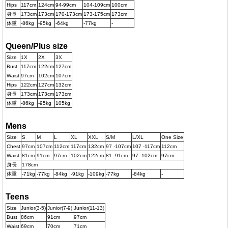
Hips
117cm
124cm
94-99cm
104-109cm
100cm
身長
173cm
173cm
170-173cm
173-175cm
173cm
体重
-86kg
-95kg
-64kg
-77kg
-
Queen/Plus size
Size
1X
2X
3X
Bust
117cm
122cm
127cm
Waist
97cm
102cm
107cm
Hips
122cm
127cm
132cm
身長
173cm
173cm
173cm
体重
-86kg
-95kg
105kg
Mens
Size
S
M
L
XL
XXL
S/M
L/XL
One Size
Chest
97cm
107cm
112cm
117cm
132cm
97 -107cm
107 -117cm
112cm
Waist
81cm
91cm
97cm
102cm
122cm
81 -91cm
97 -102cm
97cm
身長
178cm
体重
-71kg
-77kg
-84kg
-91kg
-109kg
-77kg
-84kg
-
Teens
Size
Junior(3-5)
Junior(7-9)
Junior(11-13)
Bust
86cm
91cm
97cm
Waist
69cm
70cm
71cm