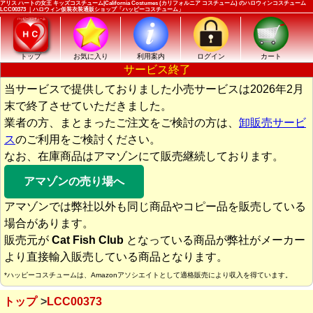
アリス ハートの女王 キッズコスチューム|California Costumes (カリフォルニア コスチューム) のハロウィンコスチューム
LCC00373 ｜ハロウィン仮装衣装通販ショップ「ハッピーコスチューム」
トップ
お気に入り
利用案内
ログイン
カート
サービス終了
当サービスで提供しておりました小売サービスは2026年2月
末で終了させていただきました。
業者の方、まとまったご注文をご検討の方は、
卸販売サービ
ス
のご利用をご検討ください。
なお、在庫商品はアマゾンにて販売継続しております。
アマゾンの売り場へ
アマゾンでは弊社以外も同じ商品やコピー品を販売している
場合があります。
販売元が
Cat Fish Club
となっている商品が弊社がメーカー
より直接輸入販売している商品となります。
*ハッピーコスチュームは、Amazonアソシエイトとして適格販売により収入を得ています。
トップ
LCC00373