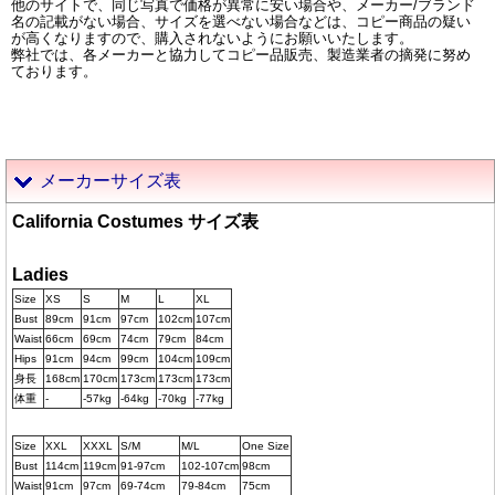
他のサイトで、同じ写真で価格が異常に安い場合や、メーカー/ブランド
名の記載がない場合、サイズを選べない場合などは、コピー商品の疑い
が高くなりますので、購入されないようにお願いいたします。
弊社では、各メーカーと協力してコピー品販売、製造業者の摘発に努め
ております。
メーカーサイズ表
California Costumes サイズ表
Ladies
Size
XS
S
M
L
XL
Bust
89cm
91cm
97cm
102cm
107cm
Waist
66cm
69cm
74cm
79cm
84cm
Hips
91cm
94cm
99cm
104cm
109cm
身長
168cm
170cm
173cm
173cm
173cm
体重
-
-57kg
-64kg
-70kg
-77kg
Size
XXL
XXXL
S/M
M/L
One Size
Bust
114cm
119cm
91-97cm
102-107cm
98cm
Waist
91cm
97cm
69-74cm
79-84cm
75cm