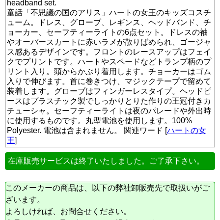
headband set.
童話「不思議の国のアリス」ハートの女王のキッズコスチ
ューム。ドレス、グローブ、レギンス、ヘッドバンド、チ
ョーカー、セーフティーライトの6点セット。ドレスの袖
やオーバースカートに赤いラメが散りばめられ、ゴージャ
ス感あるデザインです。フロントのレースアップはフェイ
クでプリントです。ハートやスペードなどトランプ柄のプ
リント入り。頭からかぶり着用します。チョーカーはゴム
入りで伸びます。首に巻きつけ、マジックテープで留めて
装着します。グローブはフィンガーレスタイプ。ヘッドピ
ースはプラスチック製でしっかりとりた作りの王冠付きカ
チューシャ。セーフティーライトは夜のパレードや外出時
に使用するものです。丸型電池を使用します。100%
Polyester. 電池は含まれません。 関連ワード [
ハートの女
王
]
在庫販売サービスは終了いたしました。ご了承下さい。
このメーカーの商品は、以下の弊社卸販売先で取扱いがご
ざいます。
よろしければ、お問合せください。