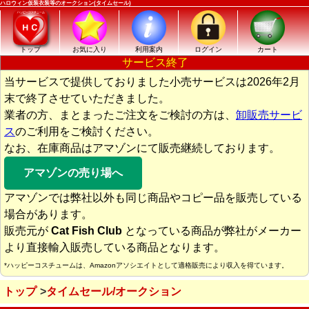
ハロウィン仮装衣装等のオークション(タイムセール)
トップ
お気に入り
利用案内
ログイン
カート
サービス終了
当サービスで提供しておりました小売サービスは2026年2月
末で終了させていただきました。
業者の方、まとまったご注文をご検討の方は、
卸販売サービ
ス
のご利用をご検討ください。
なお、在庫商品はアマゾンにて販売継続しております。
アマゾンの売り場へ
アマゾンでは弊社以外も同じ商品やコピー品を販売している
場合があります。
販売元が
Cat Fish Club
となっている商品が弊社がメーカー
より直接輸入販売している商品となります。
*ハッピーコスチュームは、Amazonアソシエイトとして適格販売により収入を得ています。
トップ
タイムセール/オークション