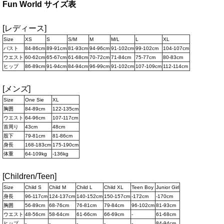
Fun World サイズ表
[レディース]
Size
XS
S
S/M
M
M/L
L
XL
バスト
84-86cm
89-91cm
81-93cm
94-96cm
91-102cm
99-102cm
104-107cm
ウエスト
60-62cm
65-67cm
61-68cm
70-72cm
71-84cm
75-77cm
80-83cm
ヒップ
86-89cm
91-94cm
84-94cm
96-99cm
91-102cm
107-109cm
112-114cm
[メンズ]
Size
One Sie
XL
胸囲
84-89cm
122-135cm
ウエスト
64-96cm
107-117cm
首周り
43cm
48cm
股下
79-81cm
81-86cm
身長
168-183cm
175-190cm
体重
64-109kg
-136kg
[Children/Teen]
Size
Child S
Child M
Child L
Child XL
Teen Boy
Junior Girl
身長
96-117cm
124-137cm
140-152cm
150-157cm
-172cm
-170cm
胸囲
56-89cm
68-76cm
76-81cm
79-84cm
96-102cm
81-93cm
ウエスト
48-56cm
58-64cm
61-66cm
66-69cm
-
61-68cm
ヒップ
-
-
-
-
-
84-94cm