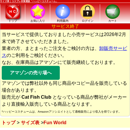
サイズ表｜コスプレ衣装通販「ハッピーコスチューム」
トップ
お気に入り
利用案内
ログイン
カート
サービス終了
当サービスで提供しておりました小売サービスは2026年2月
末で終了させていただきました。
業者の方、まとまったご注文をご検討の方は、
卸販売サービ
ス
のご利用をご検討ください。
なお、在庫商品はアマゾンにて販売継続しております。
アマゾンの売り場へ
アマゾンでは弊社以外も同じ商品やコピー品を販売している
場合があります。
販売元が
Cat Fish Club
となっている商品が弊社がメーカー
より直接輸入販売している商品となります。
*ハッピーコスチュームは、Amazonアソシエイトとして適格販売により収入を得ています。
トップ
サイズ表
Fun World