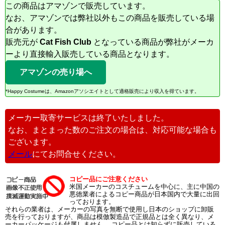
この商品はアマゾンで販売しています。
なお、アマゾンでは弊社以外もこの商品を販売している場
合があります。
販売元が
Cat Fish Club
となっている商品が弊社がメーカ
ーより直接輸入販売している商品となります。
アマゾンの売り場へ
*Happy Costumeは、Amazonアソシエイトとして適格販売により収入を得ています。
メーカー取寄サービスは終了いたしました。
なお、まとまった数のご注文の場合は、対応可能な場合も
ございます。
メール
にてお問合せください。
コピー品にご注意ください
米国メーカーのコスチュームを中心に、主に中国の
悪徳業者によるコピー商品が日本国内で大量に出回
っております。
それらの業者は、メーカーの写真を無断で使用し日本のショップに卸販
売を行っておりますが、商品は模倣製造品で正規品とは全く異なり、メ
ーカーパッケージも付属しません。 コピー品とは知らずに販売している