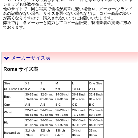
ショップも多数存在します。
他のサイトで、同じ写真で価格が異常に安い場合や、メーカー/ブランド
名の記載がない場合、サイズを選べない場合などは、コピー商品の疑い
が高くなりますので、購入されないようにお願いいたします。
弊社では、各メーカーと協力してコピー品販売、製造業者の摘発に努め
ております。
メーカーサイズ表
Roma サイズ表
Size
XS
S
M
L
One Size
US Dress Size
0-2
2-6
6-9
10-14
2-14
30-32inch
32-34inch
34-36inch
36-38inch
32-38inch
Bust
76-81cm
81-86cm
86-91cm
91-97cm
81-97cm
Cup
A-B
A-B
B-C
C-D
B-C
22-24inch
24-26inch
26-28inch
28-30inch
24-32inch
Waist
56-61cm
61-66cm
66-71cm
71-77cm
60-81cm
32-34inch
34-36inch
36-38inch
38-40inch
34-40inch
Hip
81-86cm
86-91cm
91-97cm
97-102cm
86-102cm
31inch
32inch
33inch
34inch
33inch
InseamSize
79cm
81cm
84cm
86cm
84cm