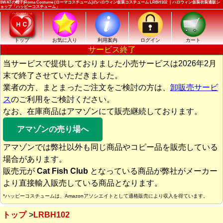
SWATの帽子|Roma Costume (ローマコスチューム)のハロウィン仮装コスチューム LRBH102 ｜ハロウィン仮装衣装通販シ
ョップ「ハッピーコスチューム」
トップ
お気に入り
利用案内
ログイン
カート
サービス終了
当サービスで提供しておりました小売サービスは2026年2月
末で終了させていただきました。
業者の方、まとまったご注文をご検討の方は、
卸販売サービ
ス
のご利用をご検討ください。
なお、在庫商品はアマゾンにて販売継続しております。
アマゾンの売り場へ
アマゾンでは弊社以外も同じ商品やコピー品を販売している
場合があります。
販売元が
Cat Fish Club
となっている商品が弊社がメーカー
より直接輸入販売している商品となります。
*ハッピーコスチュームは、Amazonアソシエイトとして適格販売により収入を得ています。
トップ
LRBH102