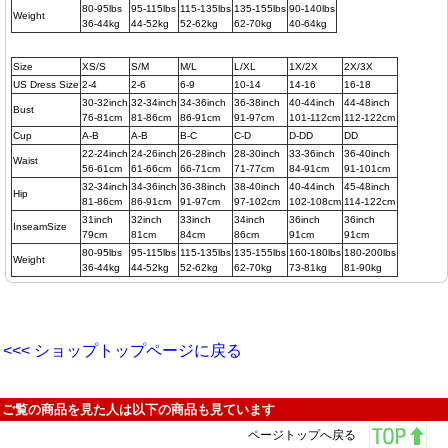
80-95lbs
95-115lbs
115-135lbs
135-155lbs
90-140lbs
Weight
36-44kg
44-52kg
52-62kg
62-70kg
40-64kg
Size
XS/S
S/M
M/L
L/XL
1X/2X
2X/3X
US Dress Size
2-4
2-6
6-9
10-14
14-16
16-18
30-32inch
32-34inch
34-36inch
36-38inch
40-44inch
44-48inch
Bust
76-81cm
81-86cm
86-91cm
91-97cm
101-112cm
112-122cm
Cup
A-B
A-B
B-C
C-D
D-DD
DD
22-24inch
24-26inch
26-28inch
28-30inch
33-36inch
36-40inch
Waist
56-61cm
61-66cm
66-71cm
71-77cm
84-91cm
91-101cm
32-34inch
34-36inch
36-38inch
38-40inch
40-44inch
45-48inch
Hip
81-86cm
86-91cm
91-97cm
97-102cm
102-108cm
114-122cm
31inch
32inch
33inch
34inch
36inch
36inch
InseamSize
79cm
81cm
84cm
86cm
91cm
91cm
80-95lbs
95-115lbs
115-135lbs
135-155lbs
160-180lbs
180-200lbs
Weight
36-44kg
44-52kg
52-62kg
62-70kg
73-81kg
81-90kg
<<< ショップトップページに戻る
ご覧の商品を見た人は以下の商品も見ています
ページトップへ戻る